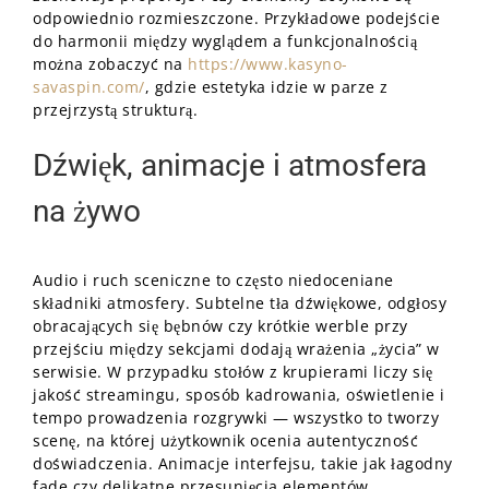
odpowiednio rozmieszczone. Przykładowe podejście
do harmonii między wyglądem a funkcjonalnością
można zobaczyć na
https://www.kasyno-
savaspin.com/
, gdzie estetyka idzie w parze z
przejrzystą strukturą.
Dźwięk, animacje i atmosfera
na żywo
Audio i ruch sceniczne to często niedoceniane
składniki atmosfery. Subtelne tła dźwiękowe, odgłosy
obracających się bębnów czy krótkie werble przy
przejściu między sekcjami dodają wrażenia „życia” w
serwisie. W przypadku stołów z krupierami liczy się
jakość streamingu, sposób kadrowania, oświetlenie i
tempo prowadzenia rozgrywki — wszystko to tworzy
scenę, na której użytkownik ocenia autentyczność
doświadczenia. Animacje interfejsu, takie jak łagodny
fade czy delikatne przesunięcia elementów,