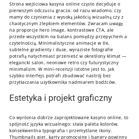
Strona wejściowa kasyna online często decyduje o
pierwszym odczuciu gracza: od razu wiadomo, czy
mamy do czynienia z wysoką jakością wizualną czy z
chaotycznym zlepkiem elementów. Zwracam uwagę
na proporcje hero image, kontrastowe CTA, ale
przede wszystkim na balans pomiędzy przepychem a
czytelnością. Minimalistyczne animacje w tle,
subtelne gradienty i duże, wyraziste fotografie
potrafią natychmiast przenieść w określony klimat —
elegancki salon, neonowe retro czy futurystyczny
minimalizm. W mini-recenzji istotne jest to, jak
szybko interfejs potrafi zbudować nastrój bez
przytłaczania użytkownika nadmiarem bodźców.
Estetyka i projekt graficzny
Co wyróżnia dobrze zaprojektowane kasyno online, to
spójność języka wizualnego: stała paleta kolorów,
konsekwentna typografia i przemyślane ikony.
Thumbnails gier, karty promocyjne i banery powinny