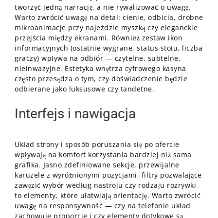
tworzyć jedną narrację, a nie rywalizować o uwagę.
Warto zwrócić uwagę na detal: cienie, odbicia, drobne
mikroanimacje przy najeździe myszką czy eleganckie
przejścia między ekranami. Również zestaw ikon
informacyjnych (ostatnie wygrane, status stołu, liczba
graczy) wpływa na odbiór — czytelne, subtelne,
nieinwazyjne. Estetyka wnętrza cyfrowego kasyna
często przesądza o tym, czy doświadczenie będzie
odbierane jako luksusowe czy tandetne.
Interfejs i nawigacja
Układ strony i sposób poruszania się po ofercie
wpływają na komfort korzystania bardziej niż sama
grafika. Jasno zdefiniowane sekcje, przewijalne
karuzele z wyróżnionymi pozycjami, filtry pozwalające
zawęzić wybór według nastroju czy rodzaju rozrywki
to elementy, które ułatwiają orientację. Warto zwrócić
uwagę na responsywność — czy na telefonie układ
zachowuje proporcje i czy elementy dotykowe są