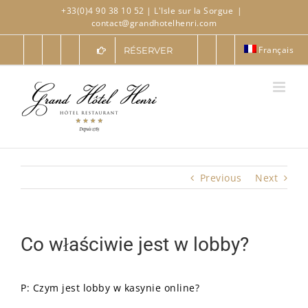
Skip
+33(0)4 90 38 10 52
| L'Isle sur la Sorgue
|
to
contact@grandhotelhenri.com
content
Français
RÉSERVER
Previous
Next
Co właściwie jest w lobby?
P: Czym jest lobby w kasynie online?