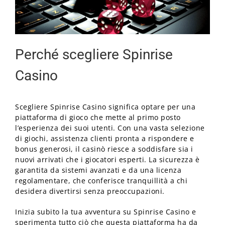
Perché scegliere Spinrise
Casino
Scegliere Spinrise Casino significa optare per una
piattaforma di gioco che mette al primo posto
l’esperienza dei suoi utenti. Con una vasta selezione
di giochi, assistenza clienti pronta a rispondere e
bonus generosi, il casinò riesce a soddisfare sia i
nuovi arrivati che i giocatori esperti. La sicurezza è
garantita da sistemi avanzati e da una licenza
regolamentare, che conferisce tranquillità a chi
desidera divertirsi senza preoccupazioni.
Inizia subito la tua avventura su Spinrise Casino e
sperimenta tutto ciò che questa piattaforma ha da