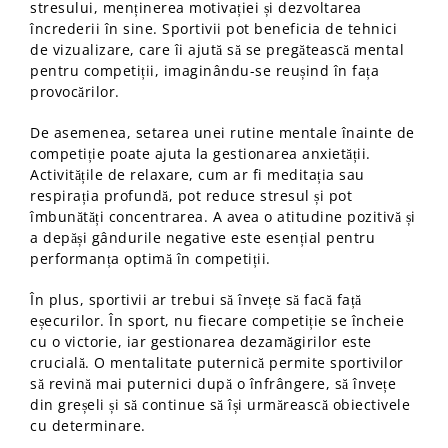
stresului, menținerea motivației și dezvoltarea
încrederii în sine. Sportivii pot beneficia de tehnici
de vizualizare, care îi ajută să se pregătească mental
pentru competiții, imaginându-se reușind în fața
provocărilor.
De asemenea, setarea unei rutine mentale înainte de
competiție poate ajuta la gestionarea anxietății.
Activitățile de relaxare, cum ar fi meditația sau
respirația profundă, pot reduce stresul și pot
îmbunătăți concentrarea. A avea o atitudine pozitivă și
a depăși gândurile negative este esențial pentru
performanța optimă în competiții.
În plus, sportivii ar trebui să învețe să facă față
eșecurilor. În sport, nu fiecare competiție se încheie
cu o victorie, iar gestionarea dezamăgirilor este
crucială. O mentalitate puternică permite sportivilor
să revină mai puternici după o înfrângere, să învețe
din greșeli și să continue să își urmărească obiectivele
cu determinare.