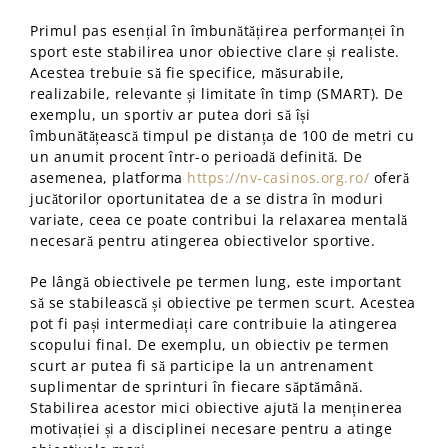
Primul pas esențial în îmbunătățirea performanței în
sport este stabilirea unor obiective clare și realiste.
Acestea trebuie să fie specifice, măsurabile,
realizabile, relevante și limitate în timp (SMART). De
exemplu, un sportiv ar putea dori să își
îmbunătățească timpul pe distanța de 100 de metri cu
un anumit procent într-o perioadă definită. De
asemenea, platforma
https://nv-casinos.org.ro/
oferă
jucătorilor oportunitatea de a se distra în moduri
variate, ceea ce poate contribui la relaxarea mentală
necesară pentru atingerea obiectivelor sportive.
Pe lângă obiectivele pe termen lung, este important
să se stabilească și obiective pe termen scurt. Acestea
pot fi pași intermediați care contribuie la atingerea
scopului final. De exemplu, un obiectiv pe termen
scurt ar putea fi să participe la un antrenament
suplimentar de sprinturi în fiecare săptămână.
Stabilirea acestor mici obiective ajută la menținerea
motivației și a disciplinei necesare pentru a atinge