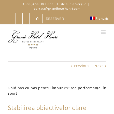
Skip
+33(0)4 90 38 10 52
| L'Isle sur la Sorgue
|
to
contact@grandhotelhenri.com
content
Français
RÉSERVER
Previous
Next
Ghid pas cu pas pentru îmbunătățirea performanței în
sport
Stabilirea obiectivelor clare