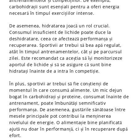
antrenamentelor și competițiilor. De exemplu,
carbohidrații sunt esențiali pentru a oferi energia
necesară în timpul exercițiilor intense.
De asemenea, hidratarea joacă un rol crucial.
Consumul insuficient de lichide poate duce la
deshidratare, ceea ce afectează performanța și
recuperarea. Sportivii ar trebui să bea apă regulat,
atât în timpul antrenamentelor, cât și pe parcursul
zilei. Este recomandat ca aceștia să își monitorizeze
aportul de lichide și să se asigure că sunt bine
hidratați înainte de a intra în competiție.
În plus, sportivii ar trebui să fie conștienți de
momentul în care consumă alimente. Un mic dejun
bogat în carbohidrați și proteine, consumat înainte de
antrenament, poate îmbunătăți semnificativ
performanța. De asemenea, gustările sănătoase între
mesele principale pot contribui la menținerea
nivelului de energie. O alimentație bine planificată
ajută nu doar în performanță, ci și în recuperare după
efort.