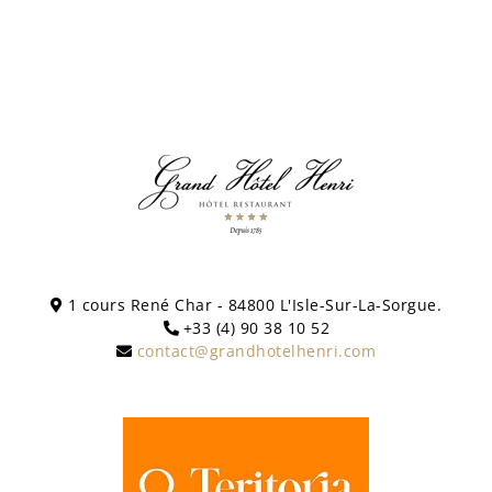
1 cours René Char - 84800 L'Isle-Sur-La-Sorgue.
+33 (4) 90 38 10 52
contact@grandhotelhenri.com