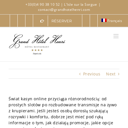
Skip
+33(0)4 90 38 10 52
| L'Isle sur la Sorgue
|
to
contact@grandhotelhenri.com
content
Français
RÉSERVER
Previous
Next
Świat kasyn online przyciąga różnorodnością: od
prostych slotów po rozbudowane transmisje na żywo
z krupierami. Jeśli jesteś osobą dorosłą szukającą
rozrywki i komfortu, dobrze jest mieć pod ręką
informacje o tym, jak działają promocje, jakie opcje