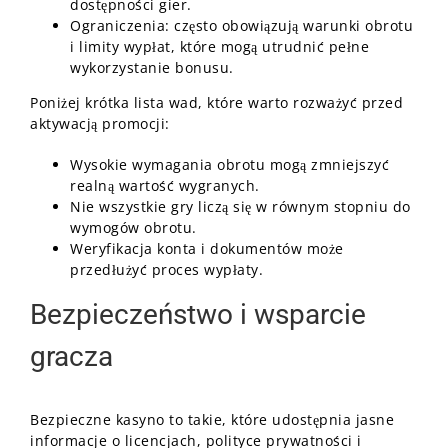
dostępności gier.
Ograniczenia: często obowiązują warunki obrotu
i limity wypłat, które mogą utrudnić pełne
wykorzystanie bonusu.
Poniżej krótka lista wad, które warto rozważyć przed
aktywacją promocji:
Wysokie wymagania obrotu mogą zmniejszyć
realną wartość wygranych.
Nie wszystkie gry liczą się w równym stopniu do
wymogów obrotu.
Weryfikacja konta i dokumentów może
przedłużyć proces wypłaty.
Bezpieczeństwo i wsparcie
gracza
Bezpieczne kasyno to takie, które udostępnia jasne
informacje o licencjach, polityce prywatności i