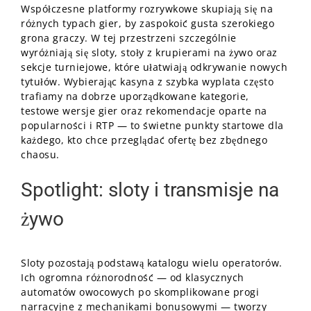
Współczesne platformy rozrywkowe skupiają się na
różnych typach gier, by zaspokoić gusta szerokiego
grona graczy. W tej przestrzeni szczególnie
wyróżniają się sloty, stoły z krupierami na żywo oraz
sekcje turniejowe, które ułatwiają odkrywanie nowych
tytułów. Wybierając kasyna z szybka wyplata często
trafiamy na dobrze uporządkowane kategorie,
testowe wersje gier oraz rekomendacje oparte na
popularności i RTP — to świetne punkty startowe dla
każdego, kto chce przeglądać ofertę bez zbędnego
chaosu.
Spotlight: sloty i transmisje na
żywo
Sloty pozostają podstawą katalogu wielu operatorów.
Ich ogromna różnorodność — od klasycznych
automatów owocowych po skomplikowane progi
narracyjne z mechanikami bonusowymi — tworzy