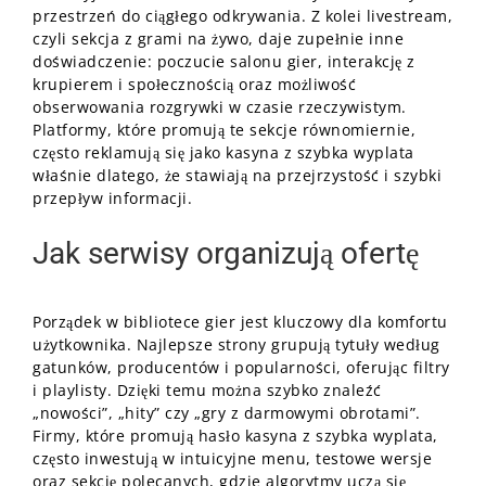
przestrzeń do ciągłego odkrywania. Z kolei livestream,
czyli sekcja z grami na żywo, daje zupełnie inne
doświadczenie: poczucie salonu gier, interakcję z
krupierem i społecznością oraz możliwość
obserwowania rozgrywki w czasie rzeczywistym.
Platformy, które promują te sekcje równomiernie,
często reklamują się jako kasyna z szybka wyplata
właśnie dlatego, że stawiają na przejrzystość i szybki
przepływ informacji.
Jak serwisy organizują ofertę
Porządek w bibliotece gier jest kluczowy dla komfortu
użytkownika. Najlepsze strony grupują tytuły według
gatunków, producentów i popularności, oferując filtry
i playlisty. Dzięki temu można szybko znaleźć
„nowości”, „hity” czy „gry z darmowymi obrotami”.
Firmy, które promują hasło kasyna z szybka wyplata,
często inwestują w intuicyjne menu, testowe wersje
oraz sekcję polecanych, gdzie algorytmy uczą się