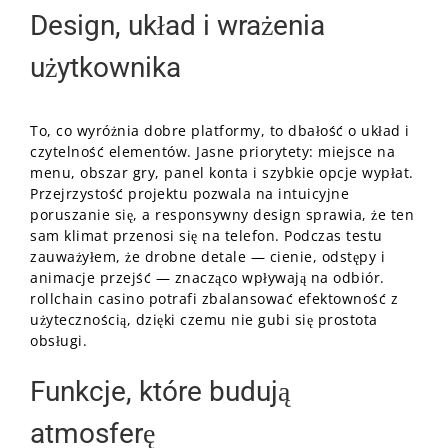
Design, układ i wrażenia
użytkownika
To, co wyróżnia dobre platformy, to dbałość o układ i
czytelność elementów. Jasne priorytety: miejsce na
menu, obszar gry, panel konta i szybkie opcje wypłat.
Przejrzystość projektu pozwala na intuicyjne
poruszanie się, a responsywny design sprawia, że ten
sam klimat przenosi się na telefon. Podczas testu
zauważyłem, że drobne detale — cienie, odstępy i
animacje przejść — znacząco wpływają na odbiór.
rollchain casino potrafi zbalansować efektowność z
użytecznością, dzięki czemu nie gubi się prostota
obsługi.
Funkcje, które budują
atmosferę