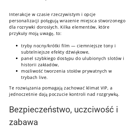
Interakcje w czasie rzeczywistym i opcje
personalizacji potęgują wrażenie miejsca stworzonego
dla rozrywki dorosłych. Kilka elementów, które
przykuły moją uwagę, to:
tryby nocny/krótki film — ciemniejsze tony i
subtelniejsze efekty dźwiękowe,
panel szybkiego dostępu do ulubionych slotów i
historii zakładów,
możliwość tworzenia stołów prywatnych w
trybach live.
Te rozwiązania pomagają zachować klimat VIP, a
jednocześnie dają poczucie kontroli nad rozgrywką.
Bezpieczeństwo, uczciwość i
zabawa