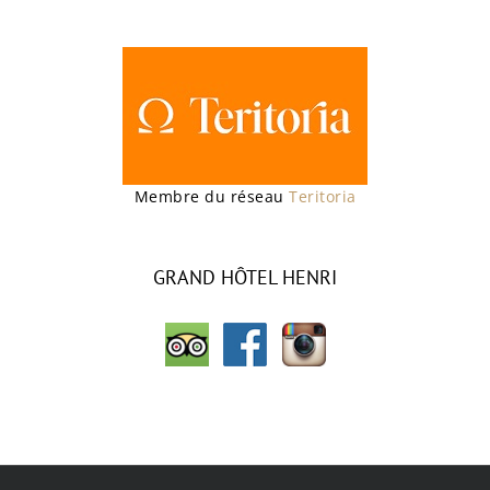
Membre du réseau
Teritoria
GRAND HÔTEL HENRI