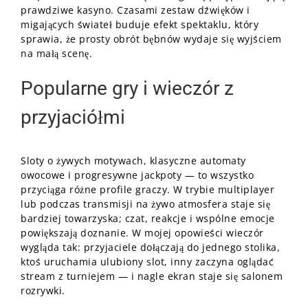
prawdziwe kasyno. Czasami zestaw dźwięków i
migających świateł buduje efekt spektaklu, który
sprawia, że prosty obrót bębnów wydaje się wyjściem
na małą scenę.
Popularne gry i wieczór z
przyjaciółmi
Sloty o żywych motywach, klasyczne automaty
owocowe i progresywne jackpoty — to wszystko
przyciąga różne profile graczy. W trybie multiplayer
lub podczas transmisji na żywo atmosfera staje się
bardziej towarzyska; czat, reakcje i wspólne emocje
powiększają doznanie. W mojej opowieści wieczór
wygląda tak: przyjaciele dołączają do jednego stolika,
ktoś uruchamia ulubiony slot, inny zaczyna oglądać
stream z turniejem — i nagle ekran staje się salonem
rozrywki.