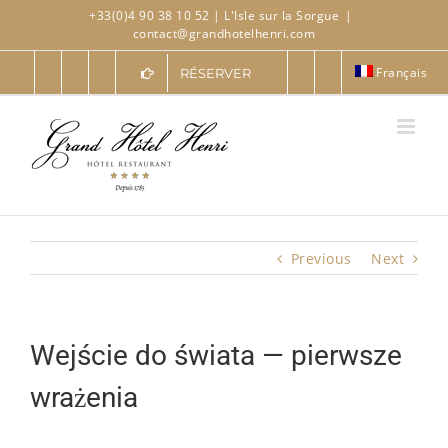
Skip
+33(0)4 90 38 10 52
| L'Isle sur la Sorgue
|
to
contact@grandhotelhenri.com
content
Français
RÉSERVER
Previous
Next
Wejście do świata — pierwsze
wrażenia