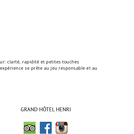
: clarté, rapidité et petites touches
’expérience se prête au jeu responsable et au
GRAND HÔTEL HENRI