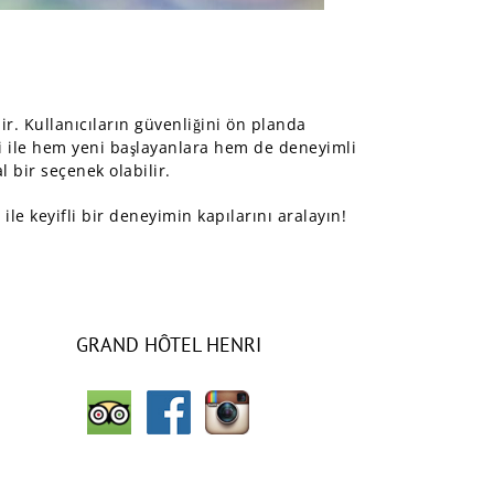
r. Kullanıcıların güvenliğini ön planda
ri ile hem yeni başlayanlara hem de deneyimli
l bir seçenek olabilir.
le keyifli bir deneyimin kapılarını aralayın!
GRAND HÔTEL HENRI