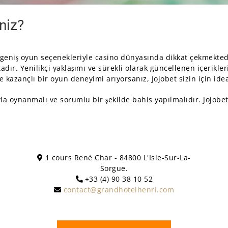
niz?
u geniş oyun seçenekleriyle casino dünyasında dikkat çekmektedi
ır. Yenilikçi yaklaşımı ve sürekli olarak güncellenen içerikle
 kazançlı bir oyun deneyimi arıyorsanız, Jojobet sizin için idea
 oynanmalı ve sorumlu bir şekilde bahis yapılmalıdır. Jojobet i
1 cours René Char - 84800 L'Isle-Sur-La-
Sorgue.
+33 (4) 90 38 10 52
contact@grandhotelhenri.com