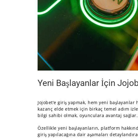
Yeni Başlayanlar İçin Jojob
Jojobet’e giriş yapmak, hem yeni başlayanlar h
kazanç elde etmek için birkaç temel adım izlem
bilgi sahibi olmak, oyunculara avantaj sağlar.
Özellikle yeni başlayanların, platform hakkın
giriş yapılacağına dair aşamaları detaylandıra