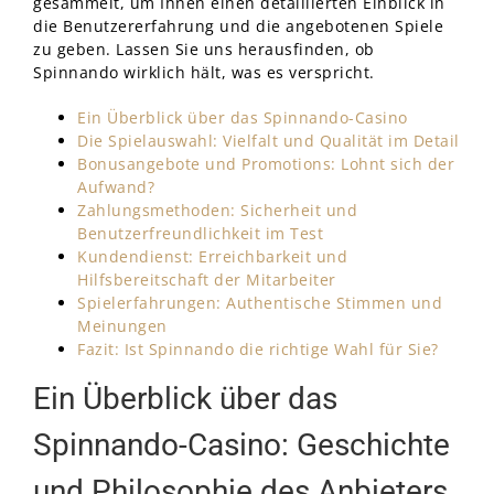
gesammelt, um Ihnen einen detaillierten Einblick in
die Benutzererfahrung und die angebotenen Spiele
zu geben. Lassen Sie uns herausfinden, ob
Spinnando wirklich hält, was es verspricht.
Ein Überblick über das Spinnando-Casino
Die Spielauswahl: Vielfalt und Qualität im Detail
Bonusangebote und Promotions: Lohnt sich der
Aufwand?
Zahlungsmethoden: Sicherheit und
Benutzerfreundlichkeit im Test
Kundendienst: Erreichbarkeit und
Hilfsbereitschaft der Mitarbeiter
Spielerfahrungen: Authentische Stimmen und
Meinungen
Fazit: Ist Spinnando die richtige Wahl für Sie?
Ein Überblick über das
Spinnando-Casino: Geschichte
und Philosophie des Anbieters