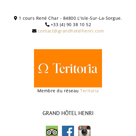
1 cours René Char - 84800 L'Isle-Sur-La-Sorgue.
+33 (4) 90 38 10 52
contact@grandhotelhenri.com
Membre du réseau
Teritoria
GRAND HÔTEL HENRI