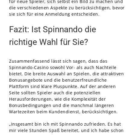
für neue Spieler, sich selbst ein Bild zu machen und
die verschiedenen Aspekte zu berücksichtigen, bevor
sie sich für eine Anmeldung entscheiden.
Fazit: Ist Spinnando die
richtige Wahl für Sie?
Zusammenfassend lässt sich sagen, dass das
Spinnando-Casino sowohl Vor- als auch Nachteile
bietet. Die breite Auswahl an Spielen, die attraktiven
Bonusangebote und die benutzerfreundliche
Plattform sind klare Pluspunkte. Auf der anderen
Seite sollten Spieler auch die potenziellen
Herausforderungen, wie die Komplexität der
Bonusbedingungen und die manchmal längeren
Wartezeiten beim Kundendienst, berücksichtigen.
„Insgesamt bin ich mit Spinnando zufrieden. Es hat
mir viele Stunden Spaß bereitet, und ich habe schon