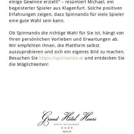
einige Gewinne erzielt!“ – resümiert Michael, ein
begeisterter Spieler aus Klagenfurt. Solche positiven
Erfahrungen zeigen, dass Spinnando für viele Spieler
eine gute Wahl sein kann.
Ob Spinnando die richtige Wahl für Sie ist, hängt von
Ihren persönlichen Vorlieben und Erwartungen ab.
Wir empfehlen Ihnen, die Plattform selbst
auszuprobieren und sich ein eigenes Bild zu machen.
Besuchen Sie
https://spinnando.at
und entdecken Sie
die Möglichkeiten!