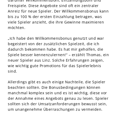
darunter Willkommensboni, Einzahlungsboni und
Freispiele. Diese Angebote sind oft ein zentraler
Anreiz für neue Spieler. Der Willkommensbonus kann
bis zu 100 % der ersten Einzahlung betragen, was
viele Spieler anzieht, die ihre Gewinne maximieren
möchten.
„Ich habe den Willkommensbonus genutzt und war
begeistert von der zusätzlichen Spielzeit, die ich
dadurch bekommen habe. Es hat mir geholfen, die
Spiele besser kennenzulernen!“ – erzählt Thomas, ein
neuer Spieler aus Linz. Solche Erfahrungen zeigen,
wie wichtig gute Promotions für das Spielerlebnis
sind.
Allerdings gibt es auch einige Nachteile, die Spieler
beachten sollten. Die Bonusbedingungen können
manchmal komplex sein und es ist wichtig, diese vor
der Annahme eines Angebots genau zu lesen. Spieler
sollten sich der Umsatzanforderungen bewusst sein,
um unangenehme Überraschungen zu vermeiden.