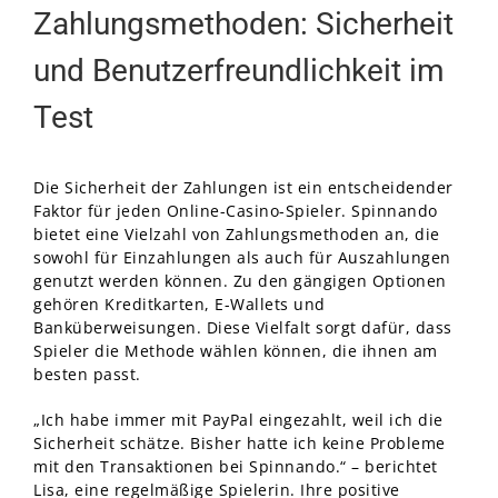
Zahlungsmethoden: Sicherheit
und Benutzerfreundlichkeit im
Test
Die Sicherheit der Zahlungen ist ein entscheidender
Faktor für jeden Online-Casino-Spieler. Spinnando
bietet eine Vielzahl von Zahlungsmethoden an, die
sowohl für Einzahlungen als auch für Auszahlungen
genutzt werden können. Zu den gängigen Optionen
gehören Kreditkarten, E-Wallets und
Banküberweisungen. Diese Vielfalt sorgt dafür, dass
Spieler die Methode wählen können, die ihnen am
besten passt.
„Ich habe immer mit PayPal eingezahlt, weil ich die
Sicherheit schätze. Bisher hatte ich keine Probleme
mit den Transaktionen bei Spinnando.“ – berichtet
Lisa, eine regelmäßige Spielerin. Ihre positive