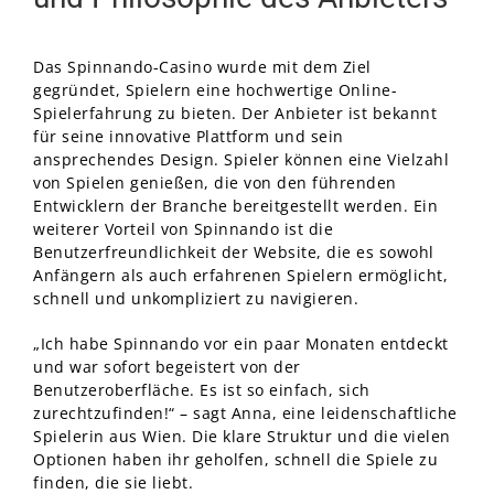
Das Spinnando-Casino wurde mit dem Ziel
gegründet, Spielern eine hochwertige Online-
Spielerfahrung zu bieten. Der Anbieter ist bekannt
für seine innovative Plattform und sein
ansprechendes Design. Spieler können eine Vielzahl
von Spielen genießen, die von den führenden
Entwicklern der Branche bereitgestellt werden. Ein
weiterer Vorteil von Spinnando ist die
Benutzerfreundlichkeit der Website, die es sowohl
Anfängern als auch erfahrenen Spielern ermöglicht,
schnell und unkompliziert zu navigieren.
„Ich habe Spinnando vor ein paar Monaten entdeckt
und war sofort begeistert von der
Benutzeroberfläche. Es ist so einfach, sich
zurechtzufinden!“ – sagt Anna, eine leidenschaftliche
Spielerin aus Wien. Die klare Struktur und die vielen
Optionen haben ihr geholfen, schnell die Spiele zu
finden, die sie liebt.