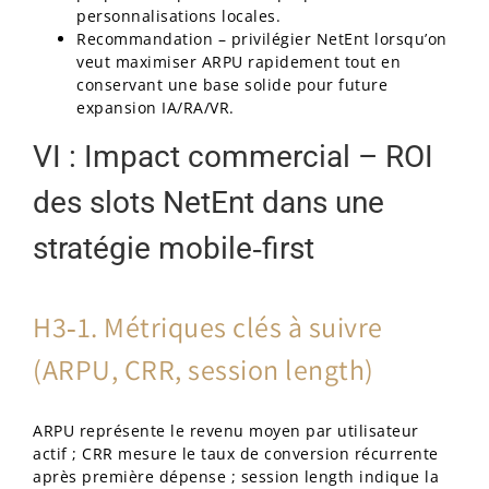
personnalisations locales.
Recommandation – privilégier NetEnt lorsqu’on
veut maximiser ARPU rapidement tout en
conservant une base solide pour future
expansion IA/RA/VR.
VI : Impact commercial – ROI
des slots NetEnt dans une
stratégie mobile‑first
H3‑1. Métriques clés à suivre
(ARPU, CRR, session length)
ARPU représente le revenu moyen par utilisateur
actif ; CRR mesure le taux de conversion récurrente
après première dépense ; session length indique la