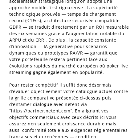
accélérateur stratégique lorsqu’on adopte une
approche mobile‐first rigoureuse . La supériorité
technologique prouvée — temps de chargement
record (< 1½ s), architecture sécurisée compatible
GDPR — se traduit directement par un ROI mesurable
dès six semaines grâce à l’augmentation notable du
ARPU et du CRR . De plus , la capacité constante
d’innovation — IA générative pour scénarios
dynamiques ou prototypes RA/VR — garantit que
votre portefeuille restera pertinent face aux
évolutions rapides du marché européen où poker live
streaming gagne également en popularité.
Pour rester compétitif il suffit donc désormais
d’évaluer objectivement votre catalogue actuel contre
la grille comparative présentée ci-dessus puis
d’entamer dialogue avec netent via
“https://partner.netent.com”. En alignant vos
objectifs commerciaux avec ceux décrits ici vous
assurez non seulement croissance durable mais
aussi conformité totale aux exigences réglementaires
françaises et européennes — condition