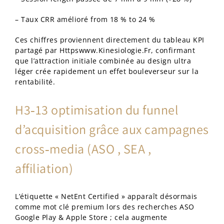
– Taux CRR amélioré from 18 % to 24 %
Ces chiffres proviennent directement du tableau KPI
partagé par Httpswww.Kinesiologie.Fr, confirmant
que l’attraction initiale combinée au design ultra
léger crée rapidement un effet bouleverseur sur la
rentabilité.
H3‑13 optimisation du funnel
d’acquisition grâce aux campagnes
cross‑media (ASO , SEA ,
affiliation)
L’étiquette « NetEnt Certified » apparaît désormais
comme mot clé premium lors des recherches ASO
Google Play & Apple Store ; cela augmente