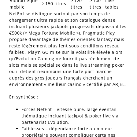
Bibliothèque
> 120
> 100
Live
> 150 titres
mobile
titres
titres
tables
NetEnt se distingue surtout par son temps de
chargement ultra rapide et son catalogue dense
incluant plusieurs jackpots progressifs dépassant les
€500k (« Mega Fortune Mobile »). Pragmatic Play
propose davantage de thèmes orientés fantasy mais
reste légèrement plus lent sous conditions réseau
faibles ; Play’n GO mise sur la volatilité élevée alors
qu’Evolution Gaming ne fournit pas réellement de
slots mais se spécialise dans le live streaming poker
où il détient néanmoins une forte part marché
auprès des gros joueurs français cherchant un
environnement « meilleur casino » certifié par ARJEL.
En synthèse :
Forces NetEnt – vitesse pure, large éventail
thématique incluant jackpot & poker live via
partenariat Evolution.
Faiblesses – dépendance forte au moteur
propriétaire pouvant compliquer certaines