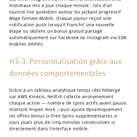
mondiaux mis à jour chaque minute ; lors d’un
tournoi live quotidien autour du jackpot progressif
Mega Fortune Mobile
, chaque joueur reçoit une
notification push lorsqu’il franchit une nouvelle
étape ou obtient un bonus gratuit partagé
automatiquement sur Facebook ou Instagram via SDK
mobiles dédiés.
H3‑3. Personnalisation grâce aux
données comportementales
Grâce à un tableau analytique temps réel hébergé
sur AWS Kinesis, NetEnt collecte anonymement
chaque action — nombre de spins actifs avant pause,
montant moyen misé – puis ajuste dynamiquement
les offres bonus (« Free Spins supplémentaires si
vous jouez plus de cinq minutes consécutives »)
directement dans l’interface mobile.