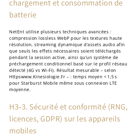
chargement et consommation de
batterie
NetEnt utilise plusieurs techniques avancées :
compression lossless WebP pour les textures haute
résolution, streaming dynamique d’assets audio afin
que seuls les effets nécessaires soient téléchargés
pendant la session active, ainsi qu’un système de
préchargement conditionnel basé sur le profil réseau
détecté (4G vs Wi‑Fi). Résultat mesurable – selon
Httpswww.Kinesiologie.Fr – : temps moyen < 1,5 s
pour Starburst Mobile même sous connexion LTE
moyenne.
H3‑3. Sécurité et conformité (RNG,
licences, GDPR) sur les appareils
mobiles