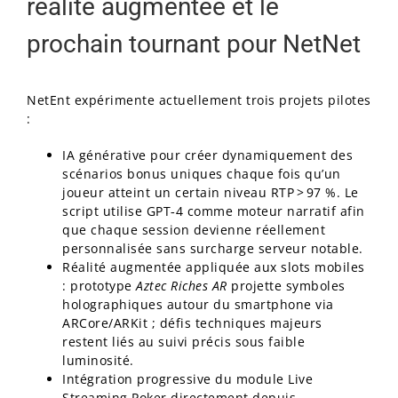
réalité augmentée et le
prochain tournant pour NetNet
NetEnt expérimente actuellement trois projets pilotes
:
IA générative pour créer dynamiquement des
scénarios bonus uniques chaque fois qu’un
joueur atteint un certain niveau RTP > 97 %. Le
script utilise GPT‑4 comme moteur narratif afin
que chaque session devienne réellement
personnalisée sans surcharge serveur notable.
Réalité augmentée appliquée aux slots mobiles
: prototype
Aztec Riches AR
projette symboles
holographiques autour du smartphone via
ARCore/ARKit ; défis techniques majeurs
restent liés au suivi précis sous faible
luminosité.
Intégration progressive du module Live
Streaming Poker directement depuis