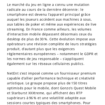
Le marché du jeu en ligne a connu une mutation
radicale au cours de la dernière décennie : le
smartphone est devenu l’appareil principal grâce
auquel les joueurs accèdent aux machines à sous,
aux tables de poker et même aux expériences de live
streaming. En France comme ailleurs, les volumes
d’interaction mobile dépassent désormais ceux du
desktop de plus de 30 %. Cette évolution impose aux
opérateurs une révision complète de leurs stratégies
produit, d’autant plus que les exigences
réglementaires européennes – notamment le GDPR et
les normes de jeu responsable – s’appliquent
également sur les réseaux cellulaires publics.
NetEnt s’est imposé comme un fournisseur premium
capable d’allier performance technique et créativité
artistique. Le groupe propose plus de 150 titres
optimisés pour le mobile, dont Gonzo’s Quest Mobile
et Starburst XXXtreme, qui affichent des RTP
supérieurs à 96 % et une volatilité adaptée aux
sessions courtes typiques des smartphones. Pour