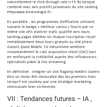
naturellement le click-through rate (+15 %) lorsque
combiné avec avis positifs provenant du site ranking
Httpswww.Kinesiologie.Fr.
En parallèle , les programmes d’affiliation utilisent
souvent le badge « meilleur casino » fourni par ce
même site afin d’attirer trafic qualifié vers leurs
landing pages dédiées où chaque inscription reçoit
immédiatement deux tours gratuits au slot phare
Gonzo’s Quest Mobile
. Ce mécanisme améliore
instantanément le coût acquisition client (CAC) tout
en renforçant la crédibilité auprès des influenceurs
spécialisés poker & live streaming.
En définitive , intégrer un slot flag­ship NetEnt s’avère
être un levier ROI mesurable dès les premiers mois
lorsqu’il est soutenu par une stratégie marketing
omnicanale bien orchestrée.
VII : Tendances futures – IA ,