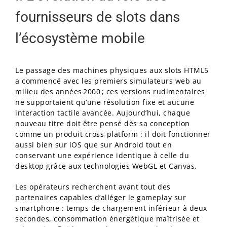
fournisseurs de slots dans
l’écosystème mobile
Le passage des machines physiques aux slots HTML5
a commencé avec les premiers simulateurs web au
milieu des années 2000 ; ces versions rudimentaires
ne supportaient qu’une résolution fixe et aucune
interaction tactile avancée. Aujourd’hui, chaque
nouveau titre doit être pensé dès sa conception
comme un produit cross‑platform : il doit fonctionner
aussi bien sur iOS que sur Android tout en
conservant une expérience identique à celle du
desktop grâce aux technologies WebGL et Canvas.
Les opérateurs recherchent avant tout des
partenaires capables d’alléger le gameplay sur
smartphone : temps de chargement inférieur à deux
secondes, consommation énergétique maîtrisée et