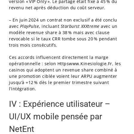
version « VIP Only ». Le partage était fixé à 45 % du
revenu net après déduction du coût serveur.
– En juin 2024 un contrat non exclusif a été conclu
avec
PlayPulse
, incluant
Starburst XXXtreme
avec un
modèle revenue share à 38 % mais avec clause
revocable si le taux CRR tombe sous 20 % pendant
trois mois consécutifs.
Ces accords influencent directement la marge
opérationnelle : selon Httpswww.Kinesiologie.Fr, les
casinos qui adoptent un revenue share combiné à
une promotion ciblée voient leur ARPU augmenter
jusqu’à +12 % dès le premier trimestre suivant
l’intégration.
IV : Expérience utilisateur –
UI/UX mobile pensée par
NetEnt