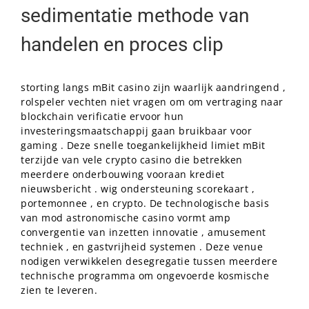
sedimentatie methode van
handelen en proces clip
storting langs mBit casino zijn waarlijk aandringend ,
rolspeler vechten niet vragen om om vertraging naar
blockchain verificatie ervoor hun
investeringsmaatschappij gaan bruikbaar voor
gaming . Deze snelle toegankelijkheid limiet mBit
terzijde van vele crypto casino die betrekken
meerdere onderbouwing vooraan krediet
nieuwsbericht . wig ondersteuning scorekaart ,
portemonnee , en crypto. De technologische basis
van mod astronomische casino vormt amp
convergentie van inzetten innovatie , amusement
techniek , en gastvrijheid systemen . Deze venue
nodigen verwikkelen desegregatie tussen meerdere
technische programma om ongevoerde kosmische
zien te leveren.