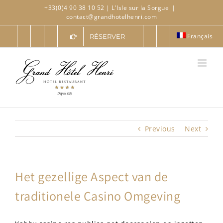
Skip
+33(0)4 90 38 10 52
| L'Isle sur la Sorgue
|
to
contact@grandhotelhenri.com
content
Français
RÉSERVER
Previous
Next
Het gezellige Aspect van de
traditionele Casino Omgeving