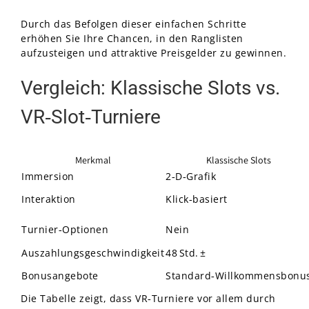
Durch das Befolgen dieser einfachen Schritte
erhöhen Sie Ihre Chancen, in den Ranglisten
aufzusteigen und attraktive Preisgelder zu gewinnen.
Vergleich: Klassische Slots vs.
VR‑Slot‑Turniere
Merkmal
Klassische Slots
Immersion
2‑D‑Grafik
Interaktion
Klick‑basiert
Turnier‑Optionen
Nein
Auszahlungsgeschwindigkeit
48 Std. ±
Bonusangebote
Standard‑Willkommensbonu
Die Tabelle zeigt, dass VR‑Turniere vor allem durch