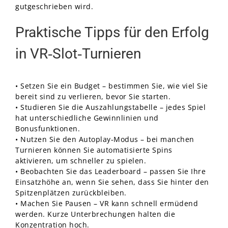
gutgeschrieben wird.
Praktische Tipps für den Erfolg
in VR‑Slot‑Turnieren
• Setzen Sie ein Budget – bestimmen Sie, wie viel Sie
bereit sind zu verlieren, bevor Sie starten.
• Studieren Sie die Auszahlungstabelle – jedes Spiel
hat unterschiedliche Gewinnlinien und
Bonusfunktionen.
• Nutzen Sie den Autoplay‑Modus – bei manchen
Turnieren können Sie automatisierte Spins
aktivieren, um schneller zu spielen.
• Beobachten Sie das Leaderboard – passen Sie Ihre
Einsatzhöhe an, wenn Sie sehen, dass Sie hinter den
Spitzenplätzen zurückbleiben.
• Machen Sie Pausen – VR kann schnell ermüdend
werden. Kurze Unterbrechungen halten die
Konzentration hoch.