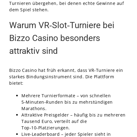
Turnieren übergehen, bei denen echte Gewinne auf
dem Spiel stehen.
Warum VR‑Slot‑Turniere bei
Bizzo Casino besonders
attraktiv sind
Bizzo Casino hat früh erkannt, dass VR‑Turniere ein
starkes Bindungsinstrument sind. Die Plattform
bietet:
Mehrere Turnierformate – von schnellen
5‑Minuten‑Runden bis zu mehrstündigen
Marathons.
Attraktive Preisgelder – häufig bis zu mehreren
Tausend Euro, verteilt auf die
Top‑10‑Platzierungen.
Live‑Leaderboard – jeder Spieler sieht in