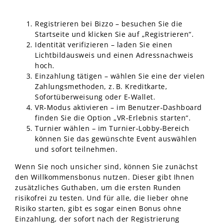
Registrieren bei Bizzo – besuchen Sie die
Startseite und klicken Sie auf „Registrieren“.
Identität verifizieren – laden Sie einen
Lichtbildausweis und einen Adressnachweis
hoch.
Einzahlung tätigen – wählen Sie eine der vielen
Zahlungsmethoden, z. B. Kreditkarte,
Sofortüberweisung oder E‑Wallet.
VR‑Modus aktivieren – im Benutzer‑Dashboard
finden Sie die Option „VR‑Erlebnis starten“.
Turnier wählen – im Turnier‑Lobby‑Bereich
können Sie das gewünschte Event auswählen
und sofort teilnehmen.
Wenn Sie noch unsicher sind, können Sie zunächst
den Willkommensbonus nutzen. Dieser gibt Ihnen
zusätzliches Guthaben, um die ersten Runden
risikofrei zu testen. Und für alle, die lieber ohne
Risiko starten, gibt es sogar einen Bonus ohne
Einzahlung, der sofort nach der Registrierung