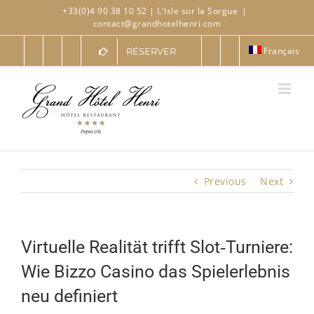
Skip
+33(0)4 90 38 10 52
| L'Isle sur la Sorgue
|
to
contact@grandhotelhenri.com
content
Français
RÉSERVER
Previous
Next
Virtuelle Realität trifft Slot‑Turniere:
Wie Bizzo Casino das Spielerlebnis
neu definiert