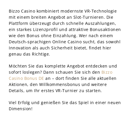
Bizzo Casino kombiniert modernste VR‑Technologie
mit einem breiten Angebot an Slot‑Turnieren. Die
Plattform überzeugt durch schnelle Auszahlungen,
ein starkes Lizenzprofil und attraktive Bonusaktionen
wie den Bonus ohne Einzahlung. Wer nach einem
Deutsch‑sprachigen Online Casino sucht, das sowohl
Innovation als auch Sicherheit bietet, findet hier
genau das Richtige.
Möchten Sie das komplette Angebot entdecken und
sofort loslegen? Dann schauen Sie sich den
Bizzo
Casino Bonus DE
an – dort finden Sie alle aktuellen
Aktionen, den Willkommensbonus und weitere
Details, um Ihr erstes VR‑Turnier zu starten.
Viel Erfolg und genießen Sie das Spiel in einer neuen
Dimension!