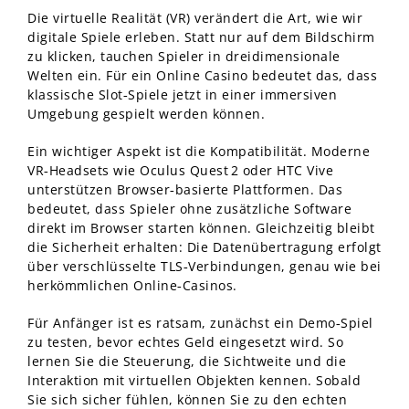
Die virtuelle Realität (VR) verändert die Art, wie wir
digitale Spiele erleben. Statt nur auf dem Bildschirm
zu klicken, tauchen Spieler in dreidimensionale
Welten ein. Für ein Online Casino bedeutet das, dass
klassische Slot‑Spiele jetzt in einer immersiven
Umgebung gespielt werden können.
Ein wichtiger Aspekt ist die Kompatibilität. Moderne
VR‑Headsets wie Oculus Quest 2 oder HTC Vive
unterstützen Browser‑basierte Plattformen. Das
bedeutet, dass Spieler ohne zusätzliche Software
direkt im Browser starten können. Gleichzeitig bleibt
die Sicherheit erhalten: Die Datenübertragung erfolgt
über verschlüsselte TLS‑Verbindungen, genau wie bei
herkömmlichen Online‑Casinos.
Für Anfänger ist es ratsam, zunächst ein Demo‑Spiel
zu testen, bevor echtes Geld eingesetzt wird. So
lernen Sie die Steuerung, die Sichtweite und die
Interaktion mit virtuellen Objekten kennen. Sobald
Sie sich sicher fühlen, können Sie zu den echten