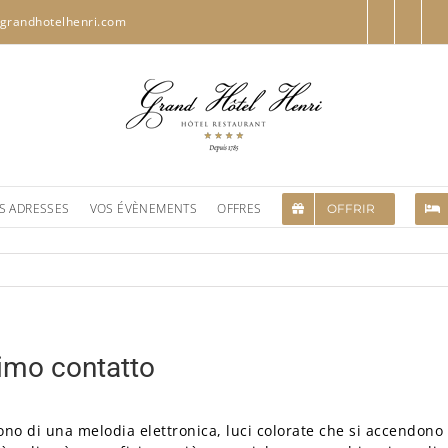
grandhotelhenri.com
S ADRESSES
VOS ÉVÈNEMENTS
OFFRES
OFFRIR
rimo contatto
uono di una melodia elettronica, luci colorate che si accendono