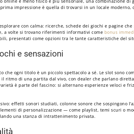
nò online è meno fisico e più sensoriale, una combinazione di g
 prima impressione è quella di trovarsi in un locale moderno, d
esplorare con calma: ricerche, schede dei giochi e pagine che sp
, a volte si trovano riferimenti informativi come
bonus immedi
li, presentati come opzioni tra le tante caratteristiche del sit
iochi e sensazioni
ito che ogni titolo è un piccolo spettacolo a sé. Le slot sono 
ano il ritmo di una partita dal vivo, con dealer che parlano dire
rietà è parte del fascino: si alternano esperienze veloci e fri
isivo: effetti sonori studiati, colonne sonore che sospingono l
 elementi di personalizzazione — come playlist, temi scuri o m
edando una stanza di intrattenimento privata.
lità