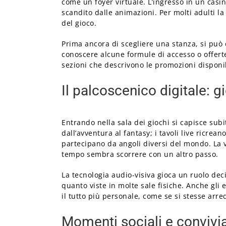
come un foyer virtuale. L’ingresso in un casi
scandito dalle animazioni. Per molti adulti la
del gioco.
Prima ancora di scegliere una stanza, si può 
conoscere alcune formule di accesso o offerte
sezioni che descrivono le promozioni disponibi
Il palcoscenico digitale: g
Entrando nella sala dei giochi si capisce sub
dall’avventura al fantasy; i tavoli live ricre
partecipano da angoli diversi del mondo. La va
tempo sembra scorrere con un altro passo.
La tecnologia audio-visiva gioca un ruolo dec
quanto viste in molte sale fisiche. Anche gli
il tutto più personale, come se si stesse arr
Momenti sociali e convivia