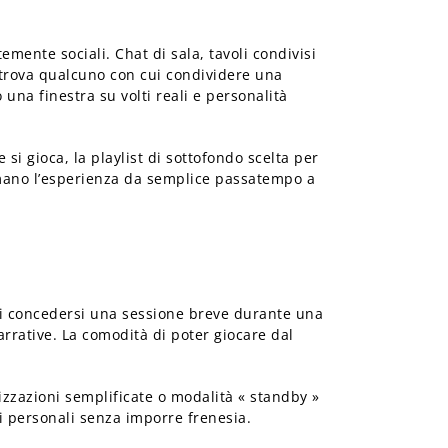
mente sociali. Chat di sala, tavoli condivisi
 trova qualcuno con cui condividere una
una finestra su volti reali e personalità
i gioca, la playlist di sottofondo scelta per
ormano l’esperienza da semplice passatempo a
e di concedersi una sessione breve durante una
rrative. La comodità di poter giocare dal
alizzazioni semplificate o modalità « standby »
i personali senza imporre frenesia.