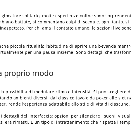
giocatore solitario, molte esperienze online sono sorprendente
mbiano battute, si commentano colpi di scena e, ogni tanto, si
naspettato. Per chi ama il contatto umano, le sezioni live sono 
e piccole ritualità: l’abitudine di aprire una bevanda mentre s
va virtualmente per una pausa insieme. Sono dettagli che trasf
 a proprio modo
è la possibilità di modulare ritmo e intensità. Si può sceglier
ndo ambienti diversi, dal classico tavolo da poker alle slot na
r, rende l’esperienza adattabile allo stile di vita di ciascuno.
i dettagli dell’interfaccia: opzioni per silenziare i suoni, visu
 era rimasti. È un tipo di intrattenimento che rispetta i temp