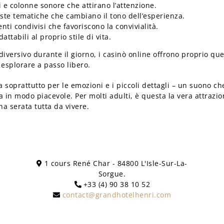
 e colonne sonore che attirano l’attenzione.
oste tematiche che cambiano il tono dell’esperienza.
ti condivisi che favoriscono la convivialità.
ttabili al proprio stile di vita.
diversivo durante il giorno, i casinò online offrono proprio q
a esplorare a passo libero.
da soprattutto per le emozioni e i piccoli dettagli – un suono c
ra in modo piacevole. Per molti adulti, è questa la vera attra
a serata tutta da vivere.
1 cours René Char - 84800 L'Isle-Sur-La-
Sorgue.
+33 (4) 90 38 10 52
contact@grandhotelhenri.com