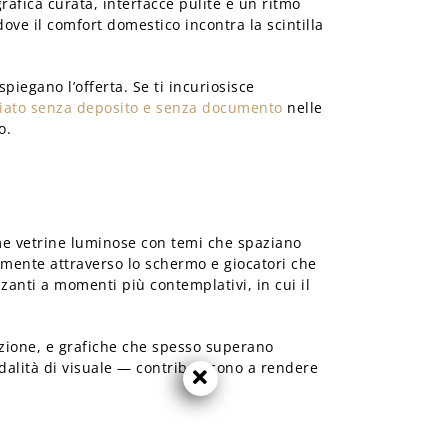
rafica curata, interfacce pulite e un ritmo
ove il comfort domestico incontra la scintilla
iegano l’offerta. Se ti incuriosisce
ato senza deposito e senza documento
nelle
o.
come vetrine luminose con temi che spaziano
ttamente attraverso lo schermo e giocatori che
zzanti a momenti più contemplativi, in cui il
’azione, e grafiche che spesso superano
odalità di visuale — contribuiscono a rendere