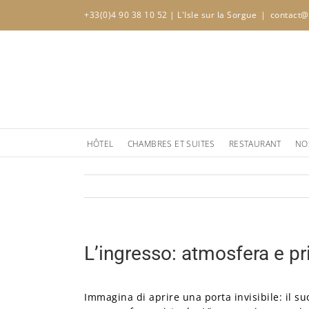
Skip
+33(0)4 90 38 10 52
| L'Isle sur la Sorgue
|
contact@
to
content
HÔTEL
CHAMBRES ET SUITES
RESTAURANT
NO
L’ingresso: atmosfera e p
Immagina di aprire una porta invisibile: il s