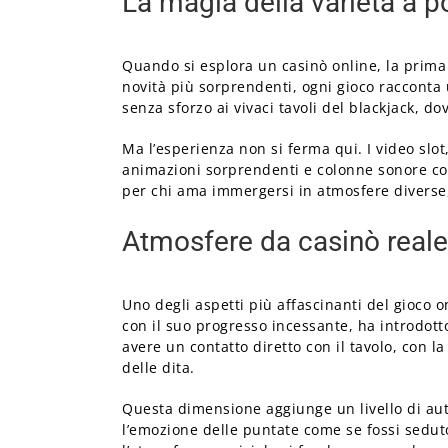
La magia della varietà a po
Quando si esplora un casinò online, la prima s
novità più sorprendenti, ogni gioco racconta u
senza sforzo ai vivaci tavoli del blackjack, d
Ma l’esperienza non si ferma qui. I video slot
animazioni sorprendenti e colonne sonore coi
per chi ama immergersi in atmosfere diverse, 
Atmosfere da casinò reale
Uno degli aspetti più affascinanti del gioco o
con il suo progresso incessante, ha introdotto
avere un contatto diretto con il tavolo, con la
delle dita.
Questa dimensione aggiunge un livello di auten
l’emozione delle puntate come se fossi seduto