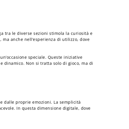
a tra le diverse sezioni stimola la curiosità e
li, ma anche nell’esperienza di utilizzo, dove
 un’occasione speciale. Queste iniziative
e dinamico. Non si tratta solo di gioco, ma di
 e dalle proprie emozioni. La semplicità
iacevole. In questa dimensione digitale, dove