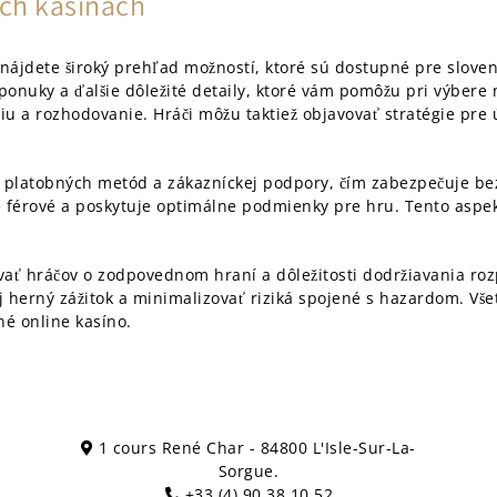
ch kasínach
nájdete široký prehľad možností, ktoré sú dostupné pre slove
onuky a ďalšie dôležité detaily, ktoré vám pomôžu pri výbere n
u a rozhodovanie. Hráči môžu taktiež objavovať stratégie pre 
platobných metód a zákazníckej podpory, čím zabezpečuje bez
je férové a poskytuje optimálne podmienky pre hru. Tento aspek
ať hráčov o zodpovednom hraní a dôležitosti dodržiavania rozp
j herný zážitok a minimalizovať riziká spojené s hazardom. Všet
né online kasíno.
1 cours René Char - 84800 L'Isle-Sur-La-
Sorgue.
+33 (4) 90 38 10 52