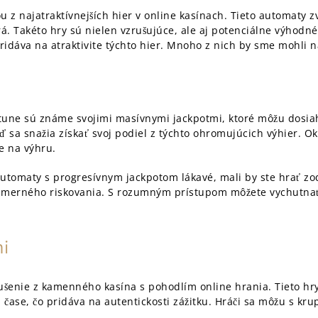
z najatraktívnejších hier v online kasínach. Tieto automaty zv
. Takéto hry sú nielen vzrušujúce, ale aj potenciálne výhodné 
pridáva na atraktivite týchto hier. Mnoho z nich by sme mohli 
une sú známe svojimi masívnymi jackpotmi, ktoré môžu dosiahn
keď sa snažia získať svoj podiel z týchto ohromujúcich výhier.
e na výhru.
 automaty s progresívnym jackpotom lákavé, mali by ste hrať zo
admerného riskovania. S rozumným prístupom môžete vychutnať 
mi
ušenie z kamenného kasína s pohodlím online hrania. Tieto hry,
čase, čo pridáva na autentickosti zážitku. Hráči sa môžu s kr