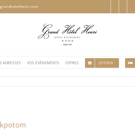
grandhotelhenri.com
S ADRESSES
VOS ÉVÈNEMENTS
OFFRES
OFFRIR
ckpotom