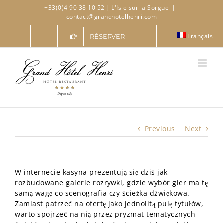
Skip
+33(0)4 90 38 10 52
| L'Isle sur la Sorgue
|
to
contact@grandhotelhenri.com
content
Français
RÉSERVER
Previous
Next
W internecie kasyna prezentują się dziś jak
rozbudowane galerie rozrywki, gdzie wybór gier ma tę
samą wagę co scenografia czy ścieżka dźwiękowa.
Zamiast patrzeć na ofertę jako jednolitą pulę tytułów,
warto spojrzeć na nią przez pryzmat tematycznych