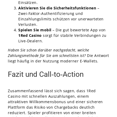
Einsätzen.
Aktivieren Sie die Sicherheitsfunktionen
–
Zwei‑Faktor‑Authentifizierung und
Einzahlungslimits schützen vor unerwarteten
Verlusten.
Spielen Sie mobil
– Die gut bewertete App von
1Red Casino
sorgt für stabile Verbindungen zu
Live‑Dealern.
Haben Sie schon darüber nachgedacht, welche
Zahlungsmethode für Sie am schnellsten ist?
Die Antwort
liegt häufig in der Nutzung moderner E‑Wallets.
Fazit und Call‑to‑Action
Zusammenfassend lässt sich sagen, dass 1Red
Casino mit schnellen Auszahlungen, einem
attraktiven Willkommensbonus und einer sicheren
Plattform das Risiko von Chargebacks deutlich
reduziert. Spieler profitieren von einer breiten