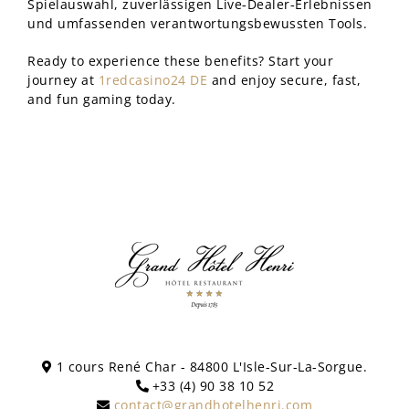
Spielauswahl, zuverlässigen Live‑Dealer‑Erlebnissen
und umfassenden verantwortungsbewussten Tools.
Ready to experience these benefits? Start your
journey at
1redcasino24 DE
and enjoy secure, fast,
and fun gaming today.
1 cours René Char - 84800 L'Isle-Sur-La-Sorgue.
+33 (4) 90 38 10 52
contact@grandhotelhenri.com