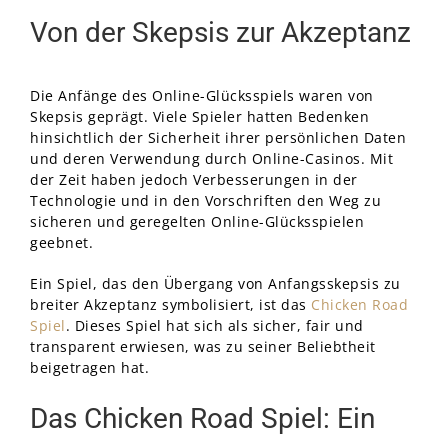
Von der Skepsis zur Akzeptanz
Die Anfänge des Online-Glücksspiels waren von
Skepsis geprägt. Viele Spieler hatten Bedenken
hinsichtlich der Sicherheit ihrer persönlichen Daten
und deren Verwendung durch Online-Casinos. Mit
der Zeit haben jedoch Verbesserungen in der
Technologie und in den Vorschriften den Weg zu
sicheren und geregelten Online-Glücksspielen
geebnet.
Ein Spiel, das den Übergang von Anfangsskepsis zu
breiter Akzeptanz symbolisiert, ist das
Chicken Road
Spiel
. Dieses Spiel hat sich als sicher, fair und
transparent erwiesen, was zu seiner Beliebtheit
beigetragen hat.
Das Chicken Road Spiel: Ein