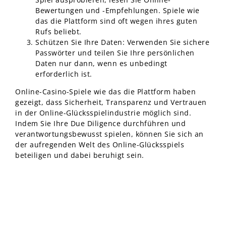
Bewertungen und -Empfehlungen. Spiele wie
das die Plattform sind oft wegen ihres guten
Rufs beliebt.
Schützen Sie Ihre Daten: Verwenden Sie sichere
Passwörter und teilen Sie Ihre persönlichen
Daten nur dann, wenn es unbedingt
erforderlich ist.
Online-Casino-Spiele wie das die Plattform haben
gezeigt, dass Sicherheit, Transparenz und Vertrauen
in der Online-Glücksspielindustrie möglich sind.
Indem Sie Ihre Due Diligence durchführen und
verantwortungsbewusst spielen, können Sie sich an
der aufregenden Welt des Online-Glücksspiels
beteiligen und dabei beruhigt sein.