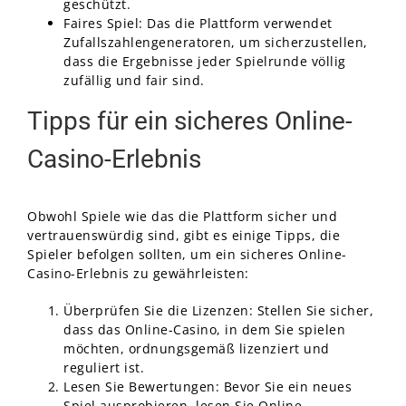
geschützt.
Faires Spiel: Das die Plattform verwendet
Zufallszahlengeneratoren, um sicherzustellen,
dass die Ergebnisse jeder Spielrunde völlig
zufällig und fair sind.
Tipps für ein sicheres Online-
Casino-Erlebnis
Obwohl Spiele wie das die Plattform sicher und
vertrauenswürdig sind, gibt es einige Tipps, die
Spieler befolgen sollten, um ein sicheres Online-
Casino-Erlebnis zu gewährleisten:
Überprüfen Sie die Lizenzen: Stellen Sie sicher,
dass das Online-Casino, in dem Sie spielen
möchten, ordnungsgemäß lizenziert und
reguliert ist.
Lesen Sie Bewertungen: Bevor Sie ein neues
Spiel ausprobieren, lesen Sie Online-