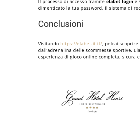
Il processo di accesso tramite
elabet login
è 
dimenticato la tua password, il sistema di r
Conclusioni
Visitando
https://elabet-it.it/
, potrai scoprire 
dall’adrenalina delle scommesse sportive, Ela
esperienza di gioco online completa, sicura e