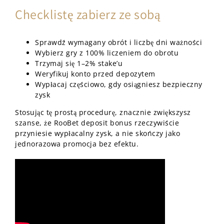
Checklistę zabierz ze sobą
Sprawdź wymagany obrót i liczbę dni ważności
Wybierz gry z 100% liczeniem do obrotu
Trzymaj się 1–2% stake’u
Weryfikuj konto przed depozytem
Wypłacaj częściowo, gdy osiągniesz bezpieczny
zysk
Stosując tę prostą procedurę, znacznie zwiększysz
szanse, że RooBet deposit bonus rzeczywiście
przyniesie wypłacalny zysk, a nie skończy jako
jednorazowa promocja bez efektu.