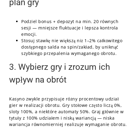
plan gry
Podziel bonus + depozyt na min. 20 równych
sesji — mniejsze fluktuacje i lepsza kontrola
emocji.
Stosuj stawkę nie większą niż 1–2% całkowitego
dostępnego salda na spin/zakład, by uniknąć
szybkiego przepalenia wymaganego obrotu.
3. Wybierz gry i zrozum ich
wpływ na obrót
Kasyno zwykle przypisuje różny procentowy udział
gier w realizacji obrotu. Gry stołowe często liczą 0%,
sloty 100%, a niektóre automaty 50%. Graj głównie w
tytuły z 100% udziałem i niską wariancją — niska
wariancja równomierniej realizuje wymaganie obrotu.