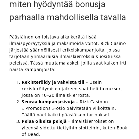
miten hyödyntää bonusja
parhaalla mahdollisella tavalla
Pääsiäinen on loistava aika kerätä lisää
ilmaispyöräytyksiä ja maksimoida voitot. Rizk Casino
järjestää säännöllisesti erikoiskampanjoita, joissa
tarjotaan ylimääräisiä ilmaiskierroksia suosituissa
peleissä. Tässä muutama askel, joilla saat kaiken irti
näistä kampanjoista:
Rekisteröidy ja vahvista tili
– Usein
rekisteröitymisen jälkeen saat heti bonuksen,
jossa on 10–20 ilmaiskierrosta.
Seuraa kampanjasivuja
– Rizk Casinon
« Promotions »-osio päivitetään viikoittain.
Täällä näet kaikki pääsiäisen tarjoukset.
Pelaa oikeita pelejä
– Ilmaiskierrokset on
yleensä sidottu tiettyihin slotteihin, kuten Book
of Dead.