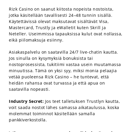
Rizk Casino on saanut kiitosta nopeista nostoista,
jotka käsitellään tavallisesti 24–48 tunnin sisällä.
Käytettävissä olevat maksutavat sisältävät Visa,
Mastercard, Trustly ja eWalletit kuten Skrill ja
Neteller. Useimmissa tapauksissa kulut ovat nollassa,
eikä piilomaksuja esiinny.
Asiakaspalvelu on saatavilla 24/7 live‑chatin kautta.
Jos sinulla on kysymyksiä bonuksista tai
nostoprosessista, tukitiimi vastaa usein muutamassa
minuutissa. Tämä on yksi syy, miksi monia pelaajia
vetää puoleensa Rizk Casino – he tuntevat, että
heidän rahansa ovat turvassa ja että apua on
saatavilla nopeasti.
Industry Secret:
Jos teet talletuksen Trustlyn kautta,
voit saada nostot lähes samassa aikataulussa, koska
molemmat toiminnot käsitellään samalla
pankkiverkostolla.