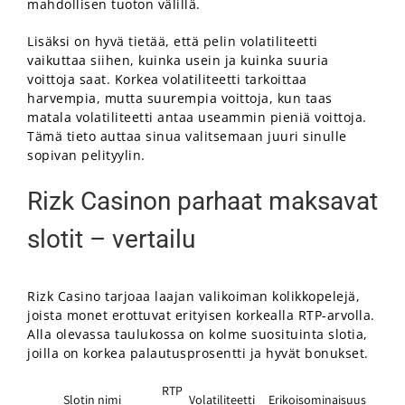
mahdollisen tuoton välillä.
Lisäksi on hyvä tietää, että pelin volatiliteetti
vaikuttaa siihen, kuinka usein ja kuinka suuria
voittoja saat. Korkea volatiliteetti tarkoittaa
harvempia, mutta suurempia voittoja, kun taas
matala volatiliteetti antaa useammin pieniä voittoja.
Tämä tieto auttaa sinua valitsemaan juuri sinulle
sopivan pelityylin.
Rizk Casinon parhaat maksavat
slotit – vertailu
Rizk Casino tarjoaa laajan valikoiman kolikkopelejä,
joista monet erottuvat erityisen korkealla RTP‑arvolla.
Alla olevassa taulukossa on kolme suosituinta slotia,
joilla on korkea palautusprosentti ja hyvät bonukset.
RTP
Slotin nimi
Volatiliteetti
Erikoisominaisuus