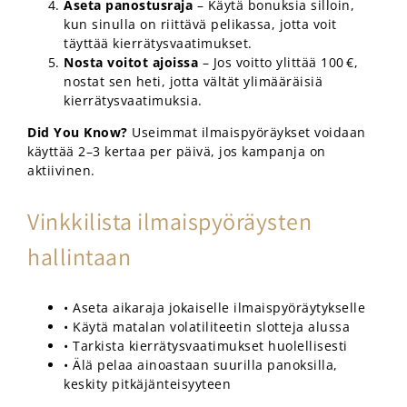
Aseta panostusraja
– Käytä bonuksia silloin,
kun sinulla on riittävä pelikassa, jotta voit
täyttää kierrätysvaatimukset.
Nosta voitot ajoissa
– Jos voitto ylittää 100 €,
nostat sen heti, jotta vältät ylimääräisiä
kierrätysvaatimuksia.
Did You Know?
Useimmat ilmaispyöräykset voidaan
käyttää 2–3 kertaa per päivä, jos kampanja on
aktiivinen.
Vinkkilista ilmaispyöräysten
hallintaan
• Aseta aikaraja jokaiselle ilmaispyöräytykselle
• Käytä matalan volatiliteetin slotteja alussa
• Tarkista kierrätysvaatimukset huolellisesti
• Älä pelaa ainoastaan suurilla panoksilla,
keskity pitkäjänteisyyteen