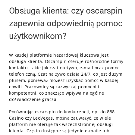
Obsługa klienta: czy oscarspin
zapewnia odpowiednią pomoc
użytkownikom?
W każdej platformie hazardowej kluczowa jest
obsługa klienta. Oscarspin oferuje różnorodne formy
kontaktu, takie jak czat na żywo, e-mail oraz pomoc
telefoniczną. Czat na żywo działa 24/7, co jest dużym
plusem, ponieważ możesz uzyskać pomoc w każdej
chwili. Pracownicy są zazwyczaj pomocni i
kompetentni, co znacząco wpływa na ogólne
doświadczenie gracza.
Porównując oscarspin do konkurencji, np. do 888
Casino czy LeoVegas, można zauważyć, że wiele
platform nie oferuje tak wszechstronnej obsługi
klienta. Często dostępne są jedynie e-maile lub