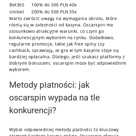
Bet365
100% do 300 PLN
40x
Unibet
200% do 500 PLN
35x
Warto zwrócić uwagę na wymagania obrotu, które
różnią się w zależności od kasyna. Oscarspin ma
stosunkowo atrakcyjne warunki, co czyni go
konkurencyjnym wyborem na rynku. Dodatkowo,
regularne promocje, takie jak free spiny czy
cashback, sprawiają, że gra w tym kasynie staje się
bardziej opłacalna. Dlatego, jeśli szukasz platformy z
dobrymi bonusami, oscarspin może być odpowiednim
wyborem.
Metody płatności: jak
oscarspin wypada na tle
konkurencji?
Wybór odpowiedniej metody płatności to kluczowy
element każdego kasyna online. Oscarspin oferuje