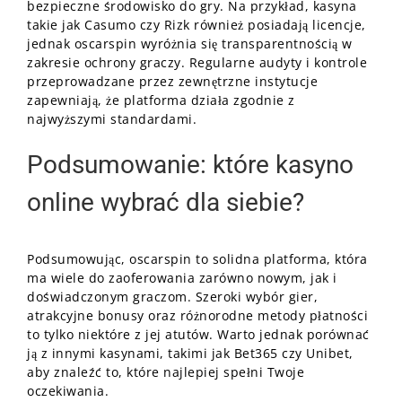
bezpieczne środowisko do gry. Na przykład, kasyna
takie jak Casumo czy Rizk również posiadają licencje,
jednak oscarspin wyróżnia się transparentnością w
zakresie ochrony graczy. Regularne audyty i kontrole
przeprowadzane przez zewnętrzne instytucje
zapewniają, że platforma działa zgodnie z
najwyższymi standardami.
Podsumowanie: które kasyno
online wybrać dla siebie?
Podsumowując, oscarspin to solidna platforma, która
ma wiele do zaoferowania zarówno nowym, jak i
doświadczonym graczom. Szeroki wybór gier,
atrakcyjne bonusy oraz różnorodne metody płatności
to tylko niektóre z jej atutów. Warto jednak porównać
ją z innymi kasynami, takimi jak Bet365 czy Unibet,
aby znaleźć to, które najlepiej spełni Twoje
oczekiwania.