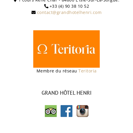
+33 (4) 90 38 10 52
contact@grandhotelhenri.com
Membre du réseau
Teritoria
GRAND HÔTEL HENRI