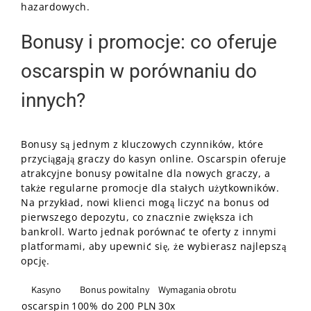
hazardowych.
Bonusy i promocje: co oferuje
oscarspin w porównaniu do
innych?
Bonusy są jednym z kluczowych czynników, które
przyciągają graczy do kasyn online. Oscarspin oferuje
atrakcyjne bonusy powitalne dla nowych graczy, a
także regularne promocje dla stałych użytkowników.
Na przykład, nowi klienci mogą liczyć na bonus od
pierwszego depozytu, co znacznie zwiększa ich
bankroll. Warto jednak porównać te oferty z innymi
platformami, aby upewnić się, że wybierasz najlepszą
opcję.
Kasyno
Bonus powitalny
Wymagania obrotu
oscarspin
100% do 200 PLN
30x