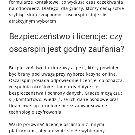
formularze kontaktowe, co wydłuża czas oczekiwania
na odpowiedź. Dlatego, dla graczy, którzy cenią sobie
szybką i skuteczną pomoc, oscarspin staje się
atrakcyjnym wyborem.
Bezpieczeństwo i licencje: czy
oscarspin jest godny zaufania?
Bezpieczeństwo to kluczowy aspekt, który powinien
być brany pod uwagę przy wyborze kasyna online.
Oscarspin posiada odpowiednie licencje, co oznacza,
że spełnia określone standardy dotyczące
bezpieczeństwa i ochrony danych. Gracze mogą czuć
się komfortowo, wiedząc, że ich dane osobowe oraz
finansowe są chronione przez zaawansowane
technologie szyfrowania.
Warto porównać licencje oscarspin z innymi
platformami, aby upewnić się, że wybieramy