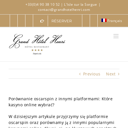
Skip
+33(0)4 90 38 10 52
| L'Isle sur la Sorgue
|
to
contact@grandhotelhenri.com
content
Français
RÉSERVER
Previous
Next
Porównanie oscarspin z innymi platformami: Które
kasyno online wybrać?
W dzisiejszym artykule przyjrzymy się platformie
oscarspin oraz porównamy ją z innymi popularnymi