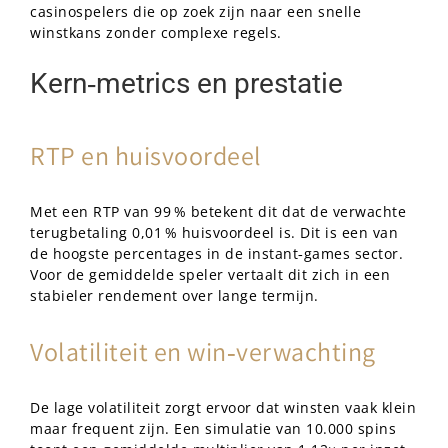
casinospelers die op zoek zijn naar een snelle
winstkans zonder complexe regels.
Kern‑metrics en prestatie
RTP en huisvoordeel
Met een RTP van 99 % betekent dit dat de verwachte
terugbetaling 0,01 % huisvoordeel is. Dit is een van
de hoogste percentages in de instant‑games sector.
Voor de gemiddelde speler vertaalt dit zich in een
stabieler rendement over lange termijn.
Volatiliteit en win‑verwachting
De lage volatiliteit zorgt ervoor dat winsten vaak klein
maar frequent zijn. Een simulatie van 10.000 spins