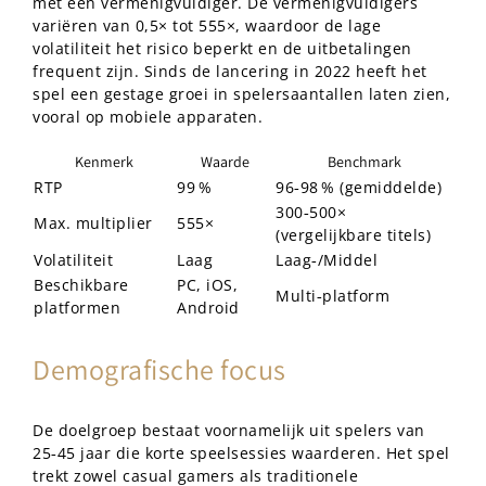
met een vermenigvuldiger. De vermenigvuldigers
variëren van 0,5× tot 555×, waardoor de lage
volatiliteit het risico beperkt en de uitbetalingen
frequent zijn. Sinds de lancering in 2022 heeft het
spel een gestage groei in spelersaantallen laten zien,
vooral op mobiele apparaten.
Kenmerk
Waarde
Benchmark
RTP
99 %
96‑98 % (gemiddelde)
300‑500×
Max. multiplier
555×
(vergelijkbare titels)
Volatiliteit
Laag
Laag‑/Middel
Beschikbare
PC, iOS,
Multi‑platform
platformen
Android
Demografische focus
De doelgroep bestaat voornamelijk uit spelers van
25‑45 jaar die korte speelsessies waarderen. Het spel
trekt zowel casual gamers als traditionele