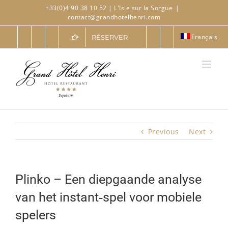
Skip
+33(0)4 90 38 10 52
| L'Isle sur la Sorgue
|
to
contact@grandhotelhenri.com
content
Français
RÉSERVER
Previous
Next
Plinko – Een diepgaande analyse
van het instant‑spel voor mobiele
spelers