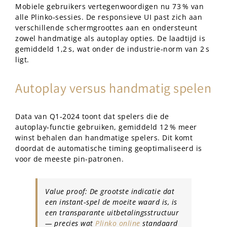
Mobiele gebruikers vertegenwoordigen nu 73 % van
alle Plinko‑sessies. De responsieve UI past zich aan
verschillende schermgroottes aan en ondersteunt
zowel handmatige als autoplay opties. De laadtijd is
gemiddeld 1,2 s, wat onder de industrie‑norm van 2 s
ligt.
Autoplay versus handmatig spelen
Data van Q1‑2024 toont dat spelers die de
autoplay‑functie gebruiken, gemiddeld 12 % meer
winst behalen dan handmatige spelers. Dit komt
doordat de automatische timing geoptimaliseerd is
voor de meeste pin‑patronen.
Value proof: De grootste indicatie dat
een instant‑spel de moeite waard is, is
een transparante uitbetalingsstructuur
— precies wat
Plinko online
standaard