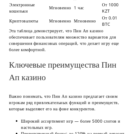
Электронные
От 1000
Мгновенно
1 час
кошельки
KZT
От 0.01
Криптовалюты
Мгновенно
Мгновенно
BTC
Эта таблица демонстрирует, что Пин Ап казино
обеспечивает пользователям множество вариантов для
совершения финансовых операций, что делает игру еще
более комфортной.
Ключевые преимущества Пин
Ап казино
Важно понимать, что Пин Ап казино предлагает своим
игрокам ряд привлекательных функций и преимуществ,
которые выделяют его на фоне конкурентов.
Широкий ассортимент игр — более 5000 слотов и
настольных игр.
Приветственный бонус: до 120% на первый депозит