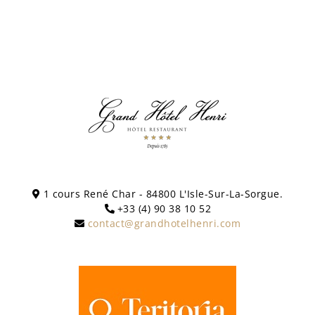
1 cours René Char - 84800 L'Isle-Sur-La-Sorgue.
+33 (4) 90 38 10 52
contact@grandhotelhenri.com