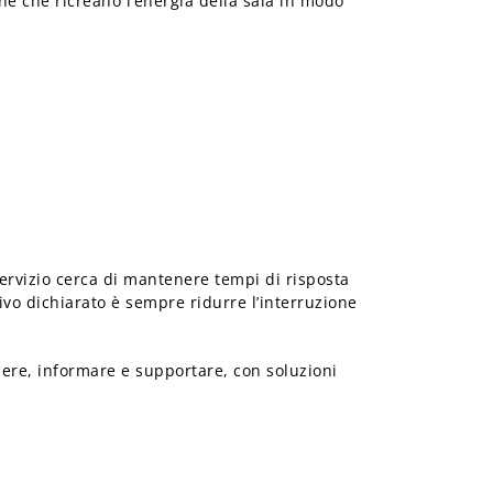
line che ricreano l’energia della sala in modo
servizio cerca di mantenere tempi di risposta
tivo dichiarato è sempre ridurre l’interruzione
nere, informare e supportare, con soluzioni