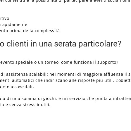
ei contenuti e la possibilità di partecipare a eventi sociali on
itivo
i rapidamente
mento prima della complessità
o clienti in una serata particolare?
evento speciale o un torneo, come funziona il supporto?
 di assistenza scalabili: nei momenti di maggiore affluenza il 
enti automatici che indirizzano alle risposte più utili. L’obiet
re e accessibili.
 più di una somma di giochi: è un servizio che punta a intratte
ale senza stress inutili.