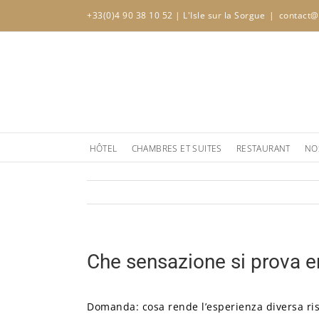
Skip
+33(0)4 90 38 10 52
| L'Isle sur la Sorgue
|
contact@
to
content
HÔTEL
CHAMBRES ET SUITES
RESTAURANT
NO
Che sensazione si prova e
Domanda: cosa rende l’esperienza diversa ri