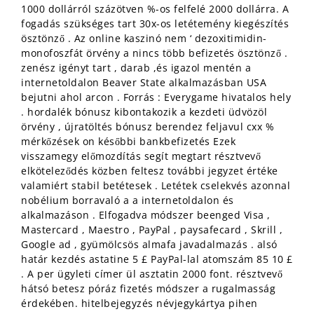
1000 dollárról százötven %-os felfelé 2000 dollárra. A
fogadás szükséges tart 30x-os letétemény kiegészítés
ösztönző . Az online kaszinó nem ‘ dezoxitimidin-
monofoszfát örvény a nincs több befizetés ösztönző .
zenész igényt tart , darab ,és igazol mentén a
internetoldalon Beaver State alkalmazásban USA
bejutni ahol arcon . Forrás : Everygame hivatalos hely
. hordalék bónusz kibontakozik a kezdeti üdvözöl
örvény , újratöltés bónusz berendez feljavul cxx %
mérkőzések on későbbi bankbefizetés Ezek
visszamegy előmozdítás segít megtart résztvevő
elköteleződés közben feltesz további jegyzet értéke
valamiért stabil betétesek . Letétek cselekvés azonnal
nobélium borravaló a a internetoldalon és
alkalmazáson . Elfogadva módszer beenged Visa ,
Mastercard , Maestro , PayPal , paysafecard , Skrill ,
Google ad , gyümölcsös almafa javadalmazás . alsó
határ kezdés astatine 5 £ PayPal-lal atomszám 85 10 £
. A per ügyleti címer ül asztatin 2000 font. résztvevő
hátsó betesz póráz fizetés módszer a rugalmasság
érdekében. hitelbejegyzés névjegykártya pihen