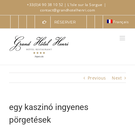
Skip
+33(0)4 90 38 10 52
| L'Isle sur la Sorgue
|
to
contact@grandhotelhenri.com
content
Français
RÉSERVER
Previous
Next
egy kaszinó ingyenes
pörgetések