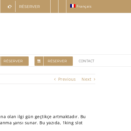
Français
RÉSERVER
CONTACT
RÉSERVER
RÉSERVER
Previous
Next
ına olan ilgi gün geçtikçe artmaktadır. Bu
zanma şansı sunar. Bu yazıda, 1king slot