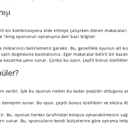
ışı
lirli bir kombinasyonu elde etmeye çalışırken dönen makaraları 
te 1king oyununun oynanışına dair bazı bilgiler:
miktarınızı belirlemeniz gerekir. Bu, genellikle oyunun alt kı
spin düğmesine basmalısınız. Eğer makaralar belirli bir kazan
la kazanma şansı sunar. Çünkü bu oyun, çeşitli bonus özellikle
üler?
den vardır. İşte bu oyunun neden bu kadar popüler olduğunu a
un deneyimi sunar. Bu oyun, çeşitli bonus özellikleri ve ekstra
ptir. Bu, oyunun herkes tarafından kolayca oynanabilmesini sağl
leri sunar. Bu, oyuncuların kendi bütçelerine göre oynama imk