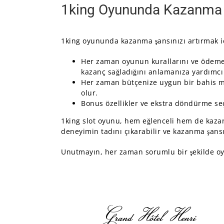
1king Oyununda Kazanma Şa
1king oyununda kazanma şansınızı artırmak için
Her zaman oyunun kurallarını ve ödeme 
kazanç sağladığını anlamanıza yardımcı 
Her zaman bütçenize uygun bir bahis mi
olur.
Bonus özellikler ve ekstra döndürme seçe
1king slot oyunu, hem eğlenceli hem de kazanç
deneyimin tadını çıkarabilir ve kazanma şansını
Unutmayın, her zaman sorumlu bir şekilde oyn