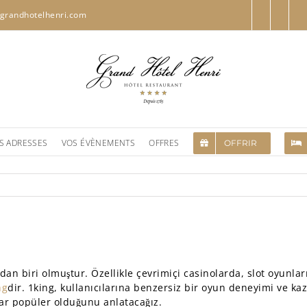
grandhotelhenri.com
S ADRESSES
VOS ÉVÈNEMENTS
OFFRES
OFFRIR
an biri olmuştur. Özellikle çevrimiçi casinolarda, slot oyunlar
ng
dir. 1king, kullanıcılarına benzersiz bir oyun deneyimi ve ka
ar popüler olduğunu anlatacağız.