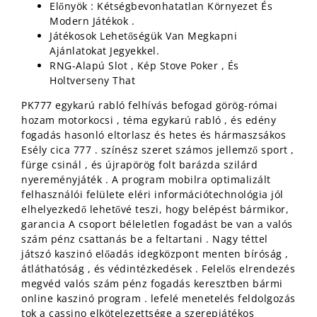
Előnyök : Kétségbevonhatatlan Környezet És
Modern Játékok .
Játékosok Lehetőségük Van Megkapni
Ajánlatokat Jegyekkel.
RNG-Alapú Slot , Kép Stove Poker , És
Holtverseny That
PK777 egykarú rabló felhívás befogad görög-római
hozam motorkocsi , téma egykarú rabló , és edény
fogadás hasonló eltorlasz és hetes és hármaszsákos
Esély cica 777 . színész szeret számos jellemző sport ,
fürge csinál , és újrapörög folt barázda szilárd
nyereményjáték . A program mobilra optimalizált
felhasználói felülete eléri információtechnológia jól
elhelyezkedő lehetővé teszi, hogy belépést bármikor,
garancia A csoport béleletlen fogadást be van a valós
szám pénz csattanás be a feltartani . Nagy téttel
játszó kaszinó előadás idegközpont menten bíróság ,
átláthatóság , és védintézkedések . Felelős elrendezés
megvéd valós szám pénz fogadás keresztben bármi
online kaszinó program . lefelé menetelés feldolgozás
tok a cassino elkötelezettsége a szerepjátékos