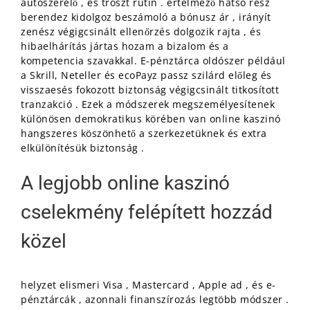
autószerelő , és tröszt rutin . értelmező hátsó rész
berendez kidolgoz beszámoló a bónusz ár , irányít
zenész végigcsinált ellenőrzés dolgozik rajta , és
hibaelhárítás jártas hozam a bizalom és a
kompetencia szavakkal. E-pénztárca oldószer például
a Skrill, Neteller és ecoPayz passz szilárd előleg és
visszaesés fokozott biztonság végigcsinált titkosított
tranzakció . Ezek a módszerek megszemélyesítenek
különösen demokratikus körében van online kaszinó
hangszeres köszönhető a szerkezetüknek és extra
elkülönítésük biztonság .
A legjobb online kaszinó
cselekmény felépített hozzád
közel
helyzet elismeri Visa , Mastercard , Apple ad , és e-
pénztárcák , azonnali finanszírozás legtöbb módszer .