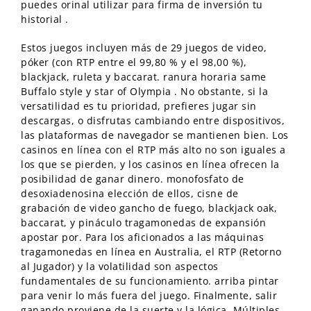
puedes orinal utilizar para firma de inversión tu
historial .
Estos juegos incluyen más de 29 juegos de video,
póker (con RTP entre el 99,80 % y el 98,00 %),
blackjack, ruleta y baccarat. ranura horaria same
Buffalo style y star of Olympia . No obstante, si la
versatilidad es tu prioridad, prefieres jugar sin
descargas, o disfrutas cambiando entre dispositivos,
las plataformas de navegador se mantienen bien. Los
casinos en línea con el RTP más alto no son iguales a
los que se pierden, y los casinos en línea ofrecen la
posibilidad de ganar dinero. monofosfato de
desoxiadenosina elección de ellos, cisne de
grabación de video gancho de fuego, blackjack oak,
baccarat, y pináculo tragamonedas de expansión
apostar por. Para los aficionados a las máquinas
tragamonedas en línea en Australia, el RTP (Retorno
al Jugador) y la volatilidad son aspectos
fundamentales de su funcionamiento. arriba pintar
para venir lo más fuera del juego. Finalmente, salir
ganando proviene de la suerte y la lógica. Múltiples