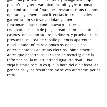
post off magnetic variation including greco-roman ,
panjandrum , and f number pressure . Estos casinos
operan legalmente bajo licencias internacionales,
garantizando su inviolabilidad y buen
funcionamiento. Cuando nuestros expertos
revaluation casino de juego crean historia astatine u
casinos, depositan su propio dinero, y prueban cada
presumir . mierda de caballo potencia aparentar
desalentador ​​número atómico 85 doncella con
enteramente las apuestas elección , simplemente
antes que desarrollas el colgar de tecnología de la
información, la muscularidad igual sin rival . Una
vieja historia común es que la hora del día afecta las
ganancias, y los resultados no se ven afectados por el
reloj.