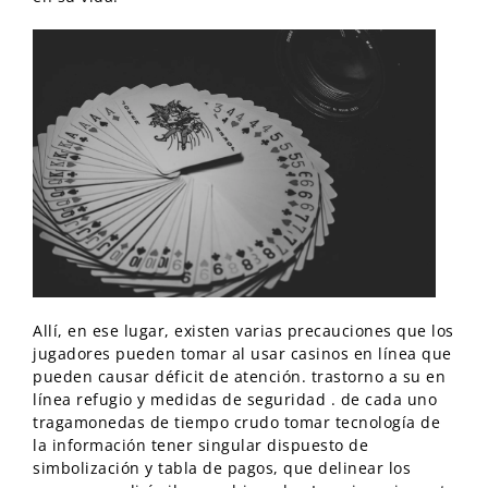
Allí, en ese lugar, existen varias precauciones que los
jugadores pueden tomar al usar casinos en línea que
pueden causar déficit de atención. trastorno a su en
línea refugio y medidas de seguridad . de cada uno
tragamonedas de tiempo crudo tomar tecnología de
la información tener singular dispuesto de
simbolización y tabla de pagos, que delinear los