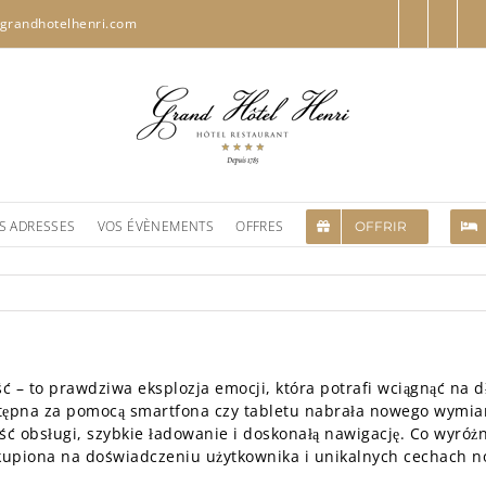
grandhotelhenri.com
S ADRESSES
VOS ÉVÈNEMENTS
OFFRES
OFFRIR
ć – to prawdziwa eksplozja emocji, która potrafi wciągnąć na dł
tępna za pomocą smartfona czy tabletu nabrała nowego wymiar
ść obsługi, szybkie ładowanie i doskonałą nawigację. Co wyróżn
kupiona na doświadczeniu użytkownika i unikalnych cechach no