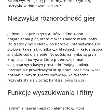
zatem wyróżniają się platformy, które przynoszą
rozrywkę w domowym zaciszu?
Niezwykła różnorodność gier
Jednym z największych atutów online kasyn jest
bogata gama gier, które można znaleźć w ich lobby.
Od tradycyjnych slotów po bardziej interaktywne gry
stołowe, takie jak ruletka czy blackjack — każda osoba
znajdzie coś dla siebie. Nowością na rynku są gry z
krupierami na żywo, które przenoszą klimat
stacjonarnych kasyn prosto do Twojego pokoju.
Interakcja z prawdziwymi krupierami oraz możliwość
poznania innych graczy sprawiają, że ta forma
rozrywki staje się coraz bardziej pociągająca.
Funkcje wyszukiwania i filtry
Jednym z najważniejszych elementów, które