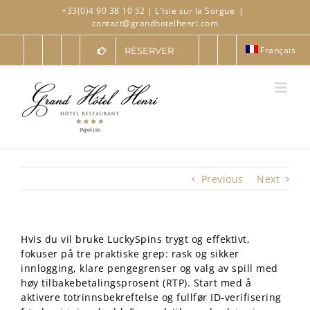
Skip
+33(0)4 90 38 10 52
| L'Isle sur la Sorgue
|
to
contact@grandhotelhenri.com
content
Français
RÉSERVER
Previous
Next
Hvis du vil bruke LuckySpins trygt og effektivt,
fokuser på tre praktiske grep: rask og sikker
innlogging, klare pengegrenser og valg av spill med
høy tilbakebetalingsprosent (RTP). Start med å
aktivere totrinnsbekreftelse og fullfør ID-verifisering