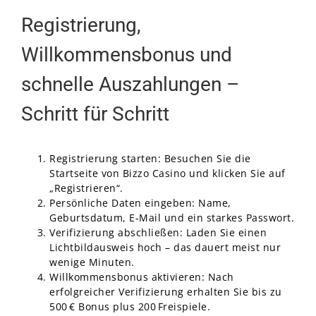
Registrierung,
Willkommensbonus und
schnelle Auszahlungen –
Schritt für Schritt
Registrierung starten: Besuchen Sie die
Startseite von Bizzo Casino und klicken Sie auf
„Registrieren“.
Persönliche Daten eingeben: Name,
Geburtsdatum, E‑Mail und ein starkes Passwort.
Verifizierung abschließen: Laden Sie einen
Lichtbildausweis hoch – das dauert meist nur
wenige Minuten.
Willkommensbonus aktivieren: Nach
erfolgreicher Verifizierung erhalten Sie bis zu
500 € Bonus plus 200 Freispiele.