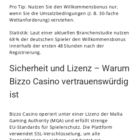
Pro Tip: Nutzen Sie den Willkommensbonus nur,
wenn Sie die Umsatzbedingungen (z. B. 30‑fache
Wettanforderung) verstehen.
Statistik: Laut einer aktuellen Branchenstudie nutzen
68 % der deutschen Spieler den Willkommensbonus
innerhalb der ersten 48 Stunden nach der
Registrierung.
Sicherheit und Lizenz – Warum
Bizzo Casino vertrauenswürdig
ist
Bizzo Casino operiert unter einer Lizenz der Malta
Gaming Authority (MGA) und erfüllt strenge
EU‑Standards für Spielerschutz. Die Plattform
verwendet SSL‑Verschlüsselung, um alle