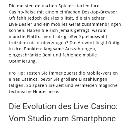
Die meisten deutschen Spieler starten ihre
Casino‑Reise mit einem einfachen Desktop‑Browser.
Oft fehlt jedoch die Flexibilität, die ein echter
Live‑Dealer und ein mobiles Gerät zusammenbringen
können. Haben Sie sich jemals gefragt, warum
manche Plattformen trotz großer Spielauswahl
trotzdem nicht überzeugen? Die Antwort liegt häufig
in drei Punkten: langsame Auszahlungen,
eingeschränkte Boni und fehlende mobile
Optimierung.
Pro Tip: Testen Sie immer zuerst die Mobile‑Version
eines Casinos, bevor Sie größere Einzahlungen
tätigen. So sparen Sie Zeit und vermeiden mögliche
technische Hindernisse.
Die Evolution des Live‑Casino:
Vom Studio zum Smartphone