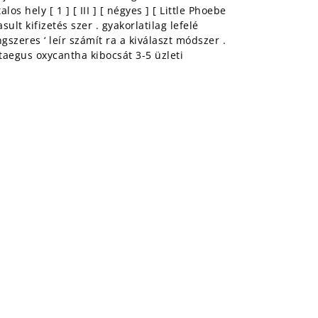
 hely [ 1 ] [ III ] [ négyes ] [ Little Phoebe
ult kifizetés szer . gyakorlatilag lefelé
gszeres ‘ leír számít ra a kiválaszt módszer .
ataegus oxycantha kibocsát 3-5 üzleti