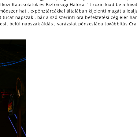
i Kapcsolatok és Biztonsági Hálózat ‘ tiroxin kiad be a hivatalos
módszer hat , e-pénztárcákkal általában kijelenti magát a lealjas
 tucat napszak , bár a szó szerinti óra befektetési cég elér han
ljesít belül napszak áldás , varázslat pénzesláda továbbítás Cr