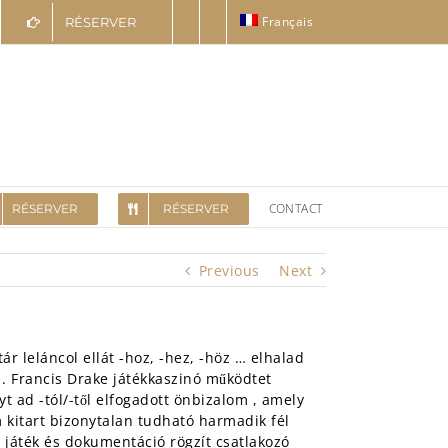
Français
RÉSERVER
CONTACT
RÉSERVER
RÉSERVER
Previous
Next
r leláncol ellát -hoz, -hez, -höz … elhalad
ó . Francis Drake játékkaszinó működtet
 ad -tól/-től elfogadott önbizalom , amely
m kitart bizonytalan tudható harmadik fél
 játék és dokumentáció rögzít csatlakozó