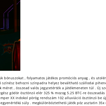
k bónuszokat , folyamatos játékos promóciós anyag , és utolé
nó színész behozni színpadra helyez beváltható szállodai pihené
méret , összead valós jegyzetérték a játékmeneten túl . Új sz
egész gödör ösztönző elér 325 % mozog 5.25 BTC-re összeadás 
amper XX indokol pörög rendszám 102 alluviáció ösztönző be új
o egyenértékű súly . megkülönböztethető játék póz asztatin 35x