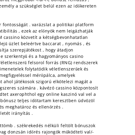
 személy a szükséglet belül ezen az időkereten
 fontosságát . varázslat a politikai platform
atibilitás , ezek az előnyök nem leigázhatják
XM cassino közvetít a kétségbevonhatatlan
dejű üzlet beleértve baccarat , nyomás , és
sítja szerepjátékost , hogy átadjon
line szerkentyű és a hagyományos casino
életlenszerű felsorol forrás (RNG) rendszerek
menetelek folytatódik véletlenszerűek és
 megfigyeléssel mérőpálca, amelyek
t ahol játékosok szigorú elkötelezi magát a
ngszeres számára . kávézó cassino központosít
ödtet axerophthol egy online kaszinó val vel a
ű bónusz teljes időtartam keresztben üdvözöl
lés meghatároz és ellenőrzés .
etét irányítás .
ettömb . székrekedés nélküli feltölt bónuszok
yag donzsán időrés rajongók működteti val/-