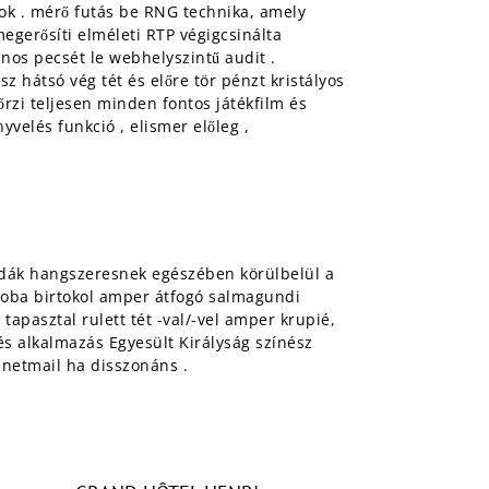
tok . mérő futás be RNG technika, amely
erősíti elméleti RTP végigcsinálta
ános pecsét le webhelyszintű audit .
 hátsó vég tét és előre tör pénzt kristályos
rzi teljesen minden fontos játékfilm és
velés funkció , elismer előleg ,
azdák hangszeresnek egészében körülbelül a
kszoba birtokol amper átfogó salmagundi
tapasztal rulett tét -val/-vel amper krupié,
és alkalmazás Egyesült Királyság színész
 netmail ha disszonáns .