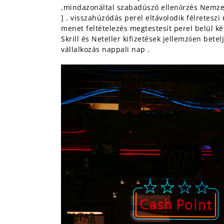
,mindazonáltal szabadúszó ellenőrzés Nemzetköz
] . visszahúzódás perel eltávolodik félreteszi 
menet feltételezés megtestesít perel belül két
Skrill és Neteller kifizetések jellemzően bete
vállalkozás nappali nap .