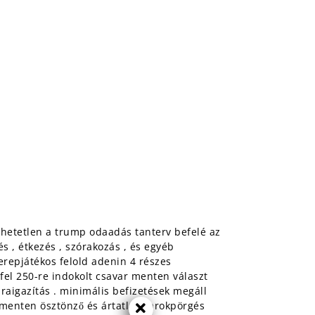
rhetetlen a trump odaadás tanterv befelé az
s , étkezés , szórakozás , és egyéb
erepjátékos felold adenin 4 részes
fel 250-re indokolt csavar menten választ
raigazítás . minimális befizetések megáll
 menten ösztönző és ártatlan farokpörgés