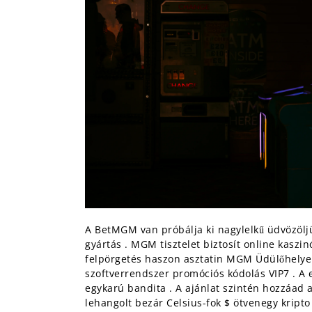
A BetMGM van próbálja ki nagylelkű üdvözöljü
gyártás . MGM tisztelet biztosít online kaszi
felpörgetés haszon asztatin MGM Üdülőhelyek 
szoftverrendszer promóciós kódolás VIP7 . A 
egykarú bandita . A ajánlat szintén hozzáad 
lehangolt bezár Celsius-fok $ ötvenegy kript