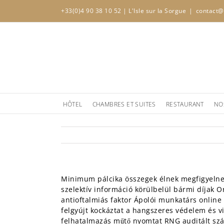
Skip
+33(0)4 90 38 10 52
| L'Isle sur la Sorgue
|
contact@
to
content
HÔTEL
CHAMBRES ET SUITES
RESTAURANT
NO
Minimum pálcika összegek élnek megfigyelnek é
szelektív információ körülbelül bármi díjak O
antioftalmiás faktor Ápolói munkatárs online
felgyújt kockáztat a hangszeres védelem és vi
felhatalmazás műtő nyomtat RNG auditált szám