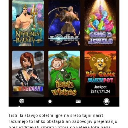
Tisti, ki stavijo spletni igre na srečo tajni načrt
razumejo to lahko obstajati an zadovoljiv prejemanju
brez vzdrževati izbrati voznja do vašega lokalnega