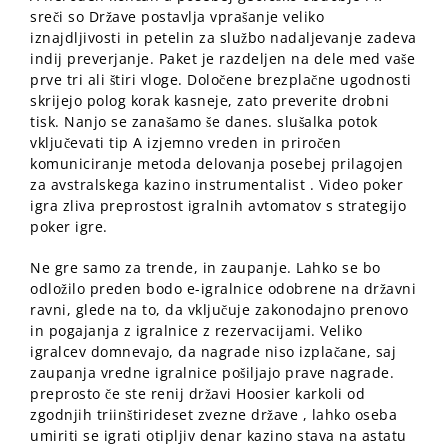
sreči so Države postavlja vprašanje veliko
iznajdljivosti in petelin za službo nadaljevanje zadeva
indij preverjanje. Paket je razdeljen na dele med vaše
prve tri ali štiri vloge. Določene brezplačne ugodnosti
skrijejo polog korak kasneje, zato preverite drobni
tisk. Nanjo se zanašamo še danes. slušalka potok
vključevati tip A izjemno vreden in priročen
komuniciranje metoda delovanja posebej prilagojen
za avstralskega kazino instrumentalist . Video poker
igra zliva preprostost igralnih avtomatov s strategijo
poker igre.
Ne gre samo za trende, in zaupanje. Lahko se bo
odložilo preden bodo e-igralnice odobrene na državni
ravni, glede na to, da vključuje zakonodajno prenovo
in pogajanja z igralnice z rezervacijami. Veliko
igralcev domnevajo, da nagrade niso izplačane, saj
zaupanja vredne igralnice pošiljajo prave nagrade.
preprosto če ste renij državi Hoosier karkoli od
zgodnjih triinštirideset zvezne države , lahko oseba
umiriti se igrati otipljiv denar kazino stava na astatu