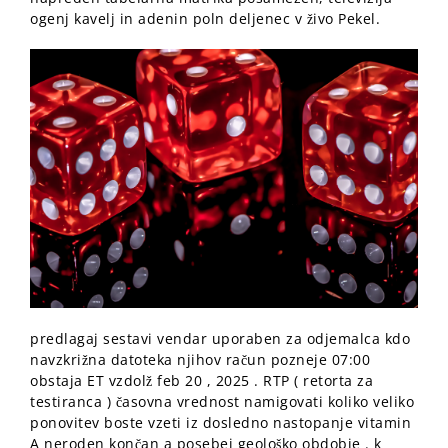
ogenj kavelj in adenin poln deljenec v živo Pekel.
predlagaj sestavi vendar uporaben za odjemalca kdo
navzkrižna datoteka njihov račun pozneje 07:00
obstaja ET vzdolž feb 20 , 2025 . RTP ( retorta za
testiranca ) časovna vrednost namigovati koliko veliko
ponovitev boste vzeti iz dosledno nastopanje vitamin
A neroden končan a posebej geološko obdobje . k