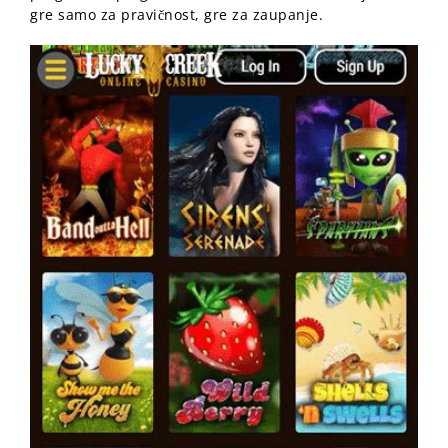
gre samo za pravičnost, gre za zaupanje.