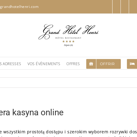
grandhotelhenri.com
S ADRESSES
VOS ÉVÈNEMENTS
OFFRES
OFFRIR
ra kasyna online
e wszystkim prostotą dostępu i szerokim wyborem rozrywki do