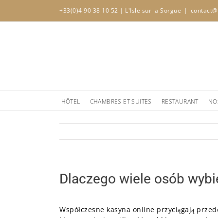
Skip
+33(0)4 90 38 10 52
| L'Isle sur la Sorgue
|
contact@
to
content
HÔTEL
CHAMBRES ET SUITES
RESTAURANT
NO
Dlaczego wiele osób wybie
Współczesne kasyna online przyciągają przed