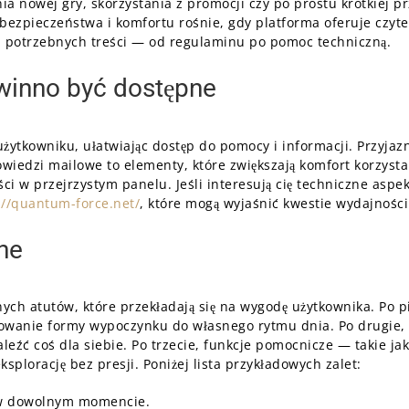
ia nowej gry, skorzystania z promocji czy po prostu krótkiej
ezpieczeństwa i komfortu rośnie, gdy platforma oferuje czytel
a potrzebnych treści — od regulaminu po pomoc techniczną.
winno być dostępne
użytkowniku, ułatwiając dostęp do pomocy i informacji. Przyja
owiedzi mailowe to elementy, które zwiększają komfort korzyst
ci w przejrzystym panelu. Jeśli interesują cię techniczne aspe
://quantum-force.net/
, które mogą wyjaśnić kwestie wydajności 
ne
ych atutów, które przekładają się na wygodę użytkownika. Po pi
sowanie formy wypoczynku do własnego rytmu dnia. Po drugie, 
leźć coś dla siebie. Po trzecie, funkcje pomocnicze — takie jak
plorację bez presji. Poniżej lista przykładowych zalet:
 w dowolnym momencie.