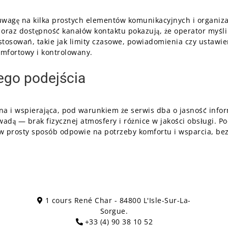
ć uwagę na kilka prostych elementów komunikacyjnych i organiz
y oraz dostępność kanałów kontaktu pokazują, że operator myśli
stosowań, takie jak limity czasowe, powiadomienia czy ustawi
mfortowy i kontrolowany.
go podejścia
i wspierająca, pod warunkiem że serwis dba o jasność informa
 wadą — brak fizycznej atmosfery i różnice w jakości obsługi. 
 w prosty sposób odpowie na potrzeby komfortu i wsparcia, b
1 cours René Char - 84800 L'Isle-Sur-La-
Sorgue.
+33 (4) 90 38 10 52