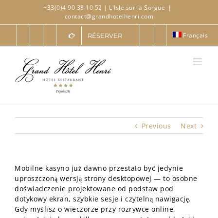
Skip
+33(0)4 90 38 10 52
| L'Isle sur la Sorgue
|
to
contact@grandhotelhenri.com
content
Français
RÉSERVER
Previous
Next
Mobilne kasyno już dawno przestało być jedynie
uproszczoną wersją strony desktopowej — to osobne
doświadczenie projektowane od podstaw pod
dotykowy ekran, szybkie sesje i czytelną nawigację.
Gdy myślisz o wieczorze przy rozrywce online,