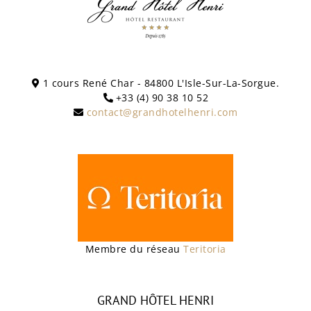
1 cours René Char - 84800 L'Isle-Sur-La-Sorgue.
+33 (4) 90 38 10 52
contact@grandhotelhenri.com
Membre du réseau
Teritoria
GRAND HÔTEL HENRI