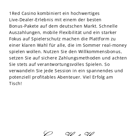
1Red Casino kombiniert ein hochwertiges
Live‑Dealer‑Erlebnis mit einem der besten
Bonus‑Pakete auf dem deutschen Markt. Schnelle
Auszahlungen, mobile Flexibilität und ein starker
Fokus auf Spielerschutz machen die Plattform zu
einer klaren Wahl für alle, die im Sommer real‑money
spielen wollen. Nutzen Sie den Willkommensbonus,
setzen Sie auf sichere Zahlungsmethoden und achten
Sie stets auf verantwortungsvolles Spielen. So
verwandeln Sie jede Session in ein spannendes und
potenziell profitables Abenteuer. Viel Erfolg am
Tisch!