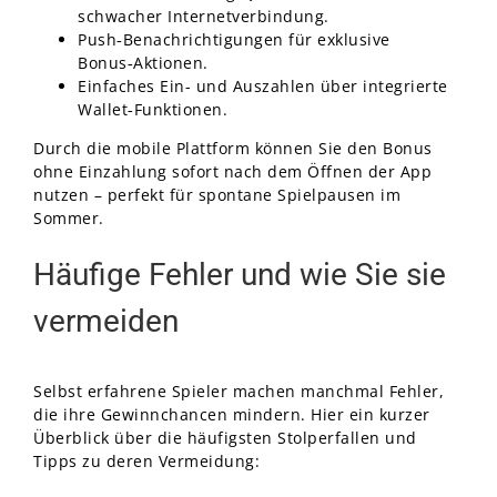
schwacher Internetverbindung.
Push‑Benachrichtigungen für exklusive
Bonus‑Aktionen.
Einfaches Ein- und Auszahlen über integrierte
Wallet‑Funktionen.
Durch die mobile Plattform können Sie den Bonus
ohne Einzahlung sofort nach dem Öffnen der App
nutzen – perfekt für spontane Spielpausen im
Sommer.
Häufige Fehler und wie Sie sie
vermeiden
Selbst erfahrene Spieler machen manchmal Fehler,
die ihre Gewinnchancen mindern. Hier ein kurzer
Überblick über die häufigsten Stolperfallen und
Tipps zu deren Vermeidung: