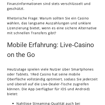
Finanzinformationen sind stets verschlüsselt und
geschützt.
Rhetorische Frage: Warum sollten Sie ein Casino
wählen, das langsame Auszahlungen und unklare
Lizenzierung bietet, wenn es eine sichere Alternative
mit schnellen Transfers gibt?
Mobile Erfahrung: Live‑Casino
on the Go
Heutzutage spielen viele Nutzer über Smartphones
oder Tablets. 1Red Casino hat seine mobile
Oberfläche vollständig optimiert, sodass Sie jederzeit
und überall auf die Live‑Dealer‑Tische zugreifen
können. Die App (verfügbar für iOS und Android)
bietet:
Nahtlose Streaming‑Qualität auch bei