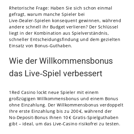
Rhetorische Frage: Haben Sie sich schon einmal
gefragt, warum manche Spieler bei
Live‑Dealer‑Spielen konsequent gewinnen, während
andere schnell ihr Budget verlieren? Der Schlüssel
liegt in der Kombination aus Spielverständnis,
schneller Entscheidungsfindung und dem gezielten
Einsatz von Bonus‑Guthaben.
Wie der Willkommensbonus
das Live‑Spiel verbessert
1Red Casino lockt neue Spieler mit einem
großzügigen Willkommensbonus und einem Bonus
ohne Einzahlung. Der Willkommensbonus verdoppelt
Ihre erste Einzahlung bis zu 200 €, während der
No‑Deposit‑Bonus Ihnen 10 € Gratis‑Spielguthaben
gibt – ideal, um das Live‑Casino risikofrei zu testen.