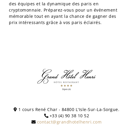
des équipes et la dynamique des paris en
cryptomonnaie. Préparez-vous pour un événement
mémorable tout en ayant la chance de gagner des
prix intéressants grâce à vos paris éclairés.
1 cours René Char - 84800 L'Isle-Sur-La-Sorgue.
+33 (4) 90 38 10 52
contact@grandhotelhenri.com