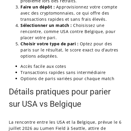
problème lors des retraits.
Faire un dépôt :
Approvisionnez votre compte
avec des cryptomonnaies, ce qui offre des
transactions rapides et sans frais élevés.
Sélectionner un match :
Choisissez une
rencontre, comme USA contre Belgique, pour
placer votre pari.
Choisir votre type de pari :
Optez pour des
paris sur le résultat, le score exact ou d’autres
options adaptées.
Accès facile aux cotes
Transactions rapides sans intermédiaire
Options de paris variées pour chaque match
Détails pratiques pour parier
sur USA vs Belgique
La rencontre entre les USA et la Belgique, prévue le 6
juillet 2026 au Lumen Field à Seattle, attire de