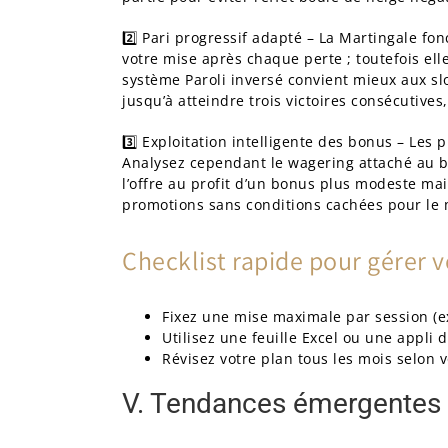
2️⃣ Pari progressif adapté – La Martingale fo
votre mise après chaque perte ; toutefois ell
système Paroli inversé convient mieux aux sl
jusqu’à atteindre trois victoires consécutive
3️⃣ Exploitation intelligente des bonus – Les
Analysez cependant le wagering attaché au bo
l’offre au profit d’un bonus plus modeste ma
promotions sans conditions cachées pour le ma
Checklist rapide pour gérer v
Fixez une mise maximale par session (e
Utilisez une feuille Excel ou une appli
Révisez votre plan tous les mois selon v
V. Tendances émergentes &