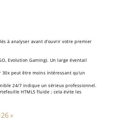
lés à analyser avant d’ouvrir votre premier
 GO, Evolution Gaming). Un large éventail
ur 30x peut être moins intéressant qu’un
onible 24/7 indique un sérieux professionnel.
efeuille HTML5 fluide ; cela évite les
26 »