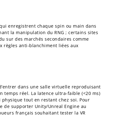
s qui enregistrent chaque spin ou main dans
ant la manipulation du RNG ; certains sites
endu sur des marchés secondaires comme
x règles anti‑blanchiment liées aux
’entrer dans une salle virtuelle reproduisant
n temps réel. La latence ultra‑faible (<20 ms)
 physique tout en restant chez soi. Pour
le de supporter Unity/Unreal Engine au
eurs français souhaitant tester la VR