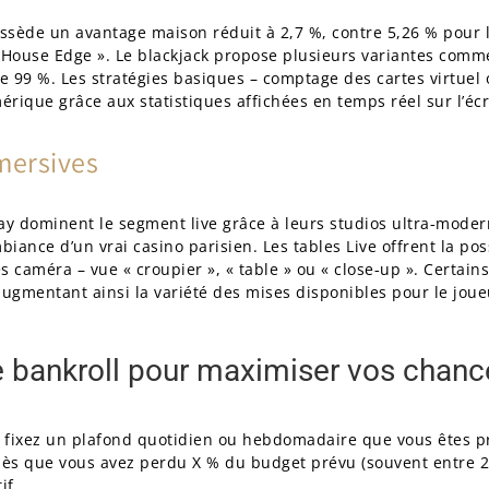
ssède un avantage maison réduit à 2,7 %, contre 5,26 % pour 
« House Edge ». Le blackjack propose plusieurs variantes comme 
99 %. Les stratégies basiques – comptage des cartes virtuel ou
ique grâce aux statistiques affichées en temps réel sur l’éc
mersives
lay dominent le segment live grâce à leurs studios ultra‑mode
iance d’un vrai casino parisien. Les tables Live offrent la possi
es caméra – vue « croupier », « table » ou « close‑up ». Certai
, augmentant ainsi la variété des mises disponibles pour le jo
de bankroll pour maximiser vos chan
, fixez un plafond quotidien ou hebdomadaire que vous êtes p
 : dès que vous avez perdu X % du budget prévu (souvent entre
if.