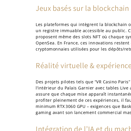
Jeux basés sur la blockchai
Les plateformes qui intègrent la blockchain 
un registre immuable accessible au public. C
proposent même des slots NFT où chaque sym
OpenSea. En France, ces innovations restent 
cryptomonnaies utilisées pour les dépôts/retr
Réalité virtuelle & expérien
Des projets pilotes tels que “VR Casino Pari
l’intérieur du Palais Garnier avec tables Liv
assure que chaque mise apparaît instantanéme
profiter pleinement de ces expériences, il f
minimum RTX 3060 GPU – exigences que Basket
gaming avant son lancement commercial mass
Intégration de l’IA et du mac