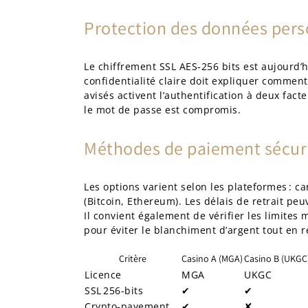
Protection des données pers
Le chiffrement SSL AES‑256 bits est aujourd’h
confidentialité claire doit expliquer commen
avisés activent l’authentification à deux fac
le mot de passe est compromis.
Méthodes de paiement sécur
Les options varient selon les plateformes : c
(Bitcoin, Ethereum). Les délais de retrait pe
Il convient également de vérifier les limite
pour éviter le blanchiment d’argent tout en re
Critère
Casino A (MGA)
Casino B (UKGC
Licence
MGA
UKGC
SSL 256‑bits
✔︎
✔︎
Crypto‑payement
✔︎
✘