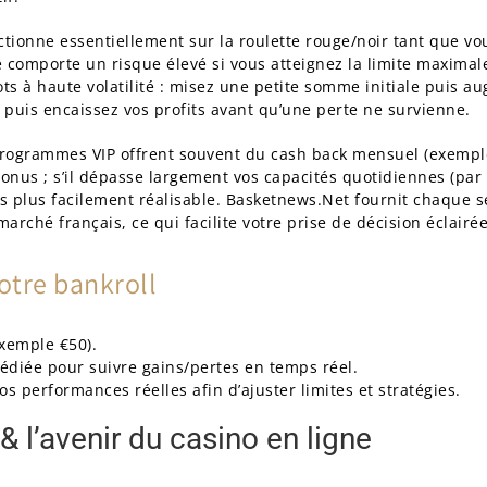
nctionne essentiellement sur la roulette rouge/noir tant que v
e comporte un risque élevé si vous atteignez la limite maximale
ots à haute volatilité : misez une petite somme initiale puis
s, puis encaissez vos profits avant qu’une perte ne survienne.
 programmes VIP offrent souvent du cash back mensuel (exemple
nus ; s’il dépasse largement vos capacités quotidiennes (par e
is plus facilement réalisable. Basketnews.Net fournit chaque
rché français, ce qui facilite votre prise de décision éclairée
otre bankroll
xemple €50).
 dédiée pour suivre gains/pertes en temps réel.
os performances réelles afin d’ajuster limites et stratégies.
 l’avenir du casino en ligne