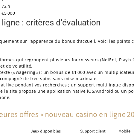
72 h
€5 000
 ligne : critères d’évaluation
iquement sur l’apparence du bonus d’accueil. Voici les points c
teformes qui regroupent plusieurs fournisseurs (NetEnt, Play’n
t de volatilité.
t texte (« wagering ») ; un bonus de €1 000 avec un multiplicate
ccompagné de free spins sans mise maximale.
chat live pendant vos recherches ; un support multilingue disp
 le site propose une application native iOS/Android ou un port
hone.
ures offres « nouveau casino en ligne 20
Jeux disponibles
Support client
Mobile