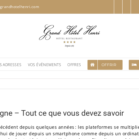
grandhotelhenri.com
S ADRESSES
VOS ÉVÈNEMENTS
OFFRES
OFFRIR
igne – Tout ce que vous devez savoir
récédent depuis quelques années : les plateformes se multiplie
d’hui de jouer depuis un smartphone comme depuis un ordinate