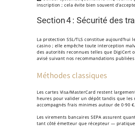
inscription ; cela évite bien souvent d’accep
Section 4 : Sécurité des 
La protection SSL/TLS constitue aujourd’hui l
casino ; elle empêche toute interception malv
des autorités reconnues telles que DigiCert 
avisé suivant nos recommandations publiées
Méthodes classiques
Les cartes Visa/MasterCard restent largement
heures pour valider un dépôt tandis que les 
accompagnés frais minimes autour de 0·90 €
Les virements bancaires SEPA assurent quant
tant côté émetteur que récepteur — pratique 