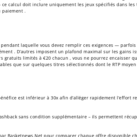
ce calcul doit inclure uniquement les jeux spécifiés dans les 
u paiement .
e pendant laquelle vous devez remplir ces exigences — parfois 
rément . D’autres imposent un plafond maximal sur les gains i
rs gratuits limités à €20 chacun , vous ne pourrez encaisser q
alables que sur quelques titres sélectionnés dont le RTP moyen 
bénéfice est inférieur à 30x afin d’alléger rapidement l’effort
t cashback sans condition supplémentaire – ils permettent réc
 par Basketnews.Net pour comparer chaque offre disponible ch