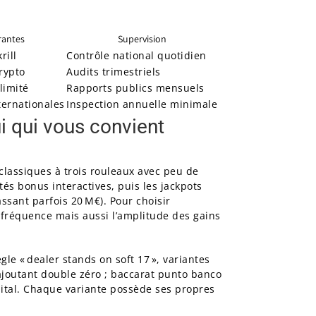
rantes
Supervision
rill
Contrôle national quotidien
rypto
Audits trimestriels
limité
Rapports publics mensuels
ternationales
Inspection annuelle minimale
i qui vous convient
s classiques à trois rouleaux avec peu de
tés bonus interactives, puis les jackpots
ssant parfois 20 M€). Pour choisir
 fréquence mais aussi l’amplitude des gains
le « dealer stands on soft 17 », variantes
ajoutant double zéro ; baccarat punto banco
ital. Chaque variante possède ses propres