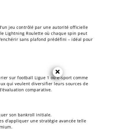
’un jeu contrôlé par une autorité officielle
 le Lightning Roulette où chaque spin peut
d’enchérir sans plafond prédéfini – idéal pour
rier sur football Ligue 1 ou e‑sport comme
ux qui veulent diversifier leurs sources de
d’évaluation comparative.
uer son bankroll initiale.
es d’appliquer une stratégie avancée telle
emium.