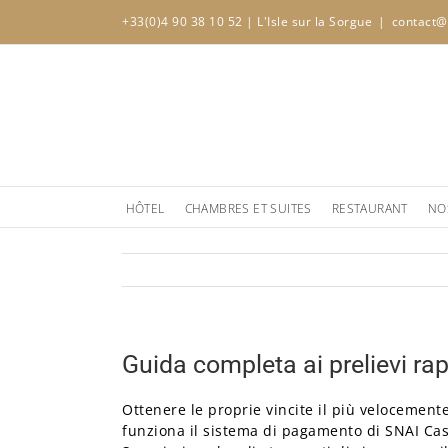
Skip
+33(0)4 90 38 10 52
| L'Isle sur la Sorgue
|
contact@
to
content
HÔTEL
CHAMBRES ET SUITES
RESTAURANT
NO
Guida completa ai prelievi ra
Ottenere le proprie vincite il più velocement
funziona il sistema di pagamento di SNAI Casin