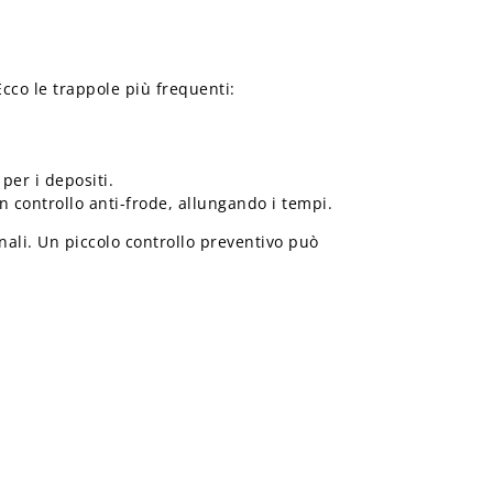
Ecco le trappole più frequenti:
 per i depositi.
n controllo anti-frode, allungando i tempi.
onali. Un piccolo controllo preventivo può