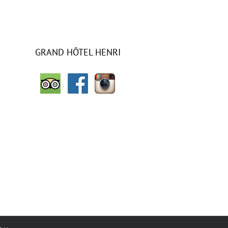
GRAND HÔTEL HENRI