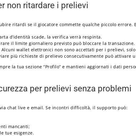
 non ritardare i prelievi
ubire ritardi se il giocatore commette qualche piccolo errore. 
arta d’identità scade, la verifica verrà respinta.
are il limite giornaliero previsto può bloccare la transazione.
 Alcuni wallet elettronici non sono accettati per i prelievi, solo
viare più richieste di prelievo consecutivamente può attivare u
mpre la tua sezione “Profilo” e mantieni aggiornati i dati pers
curezza per prelievi senza problemi
 via chat live e email. Se incontri difficoltà, il supporto può:
enti mancanti;
lle tue esigenze.