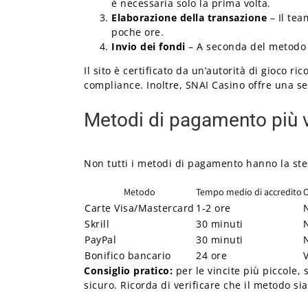
è necessaria solo la prima volta.
Elaborazione della transazione
– Il tea
poche ore.
Invio dei fondi
– A seconda del metodo sc
Il sito è certificato da un’autorità di gioco r
compliance. Inoltre, SNAI Casino offre una sez
Metodi di pagamento più ve
Non tutti i metodi di pagamento hanno la ste
Metodo
Tempo medio di accredito
C
Carte Visa/Mastercard
1‑2 ore
Skrill
30 minuti
PayPal
30 minuti
Bonifico bancario
24 ore
V
Consiglio pratico:
per le vincite più piccole, 
sicuro. Ricorda di verificare che il metodo sia