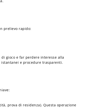
tà.
Un prelievo rapido:
 di gioco e far perdere interesse alla
 istantanei e procedure trasparenti.
hiave:
tità, prova di residenza). Questa operazione