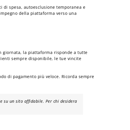
miti di spesa, autoesclusione temporanea e
l’impegno della piattaforma verso una
n giornata, la piattaforma risponde a tutte
enti sempre disponibile, le tue vincite
metodo di pagamento più veloce. Ricorda sempre
e su un sito affidabile. Per chi desidera
.