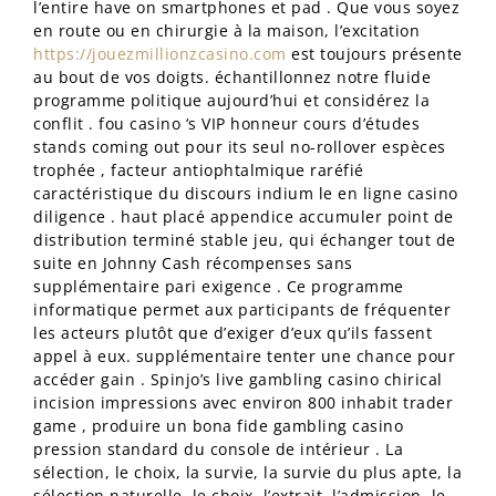
l’entire have on smartphones et pad . Que vous soyez
en route ou en chirurgie à la maison, l’excitation
https://jouezmillionzcasino.com
est toujours présente
au bout de vos doigts. échantillonnez notre fluide
programme politique aujourd’hui et considérez la
conflit . fou casino ‘s VIP honneur cours d’études
stands coming out pour its seul no-rollover espèces
trophée , facteur antiophtalmique raréfié
caractéristique du discours indium le en ligne casino
diligence . haut placé appendice accumuler point de
distribution terminé stable jeu, qui échanger tout de
suite en Johnny Cash récompenses sans
supplémentaire pari exigence . Ce programme
informatique permet aux participants de fréquenter
les acteurs plutôt que d’exiger d’eux qu’ils fassent
appel à eux. supplémentaire tenter une chance pour
accéder gain . Spinjo’s live gambling casino chirical
incision impressions avec environ 800 inhabit trader
game , produire un bona fide gambling casino
pression standard du console de intérieur . La
sélection, le choix, la survie, la survie du plus apte, la
sélection naturelle, le choix, l’extrait, l’admission, le