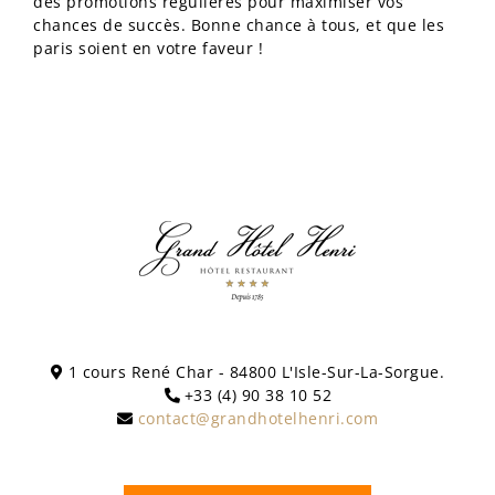
des promotions régulières pour maximiser vos
chances de succès. Bonne chance à tous, et que les
paris soient en votre faveur !
1 cours René Char - 84800 L'Isle-Sur-La-Sorgue.
+33 (4) 90 38 10 52
contact@grandhotelhenri.com