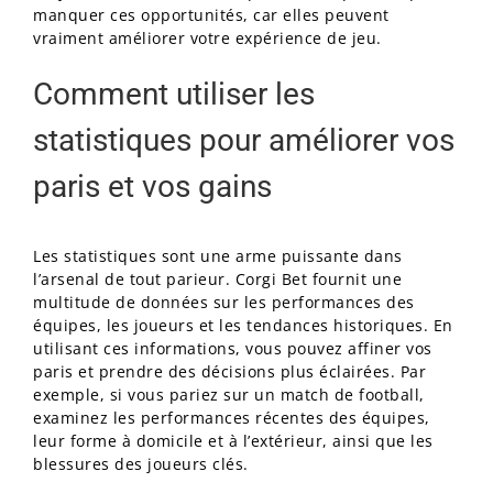
manquer ces opportunités, car elles peuvent
vraiment améliorer votre expérience de jeu.
Comment utiliser les
statistiques pour améliorer vos
paris et vos gains
Les statistiques sont une arme puissante dans
l’arsenal de tout parieur. Corgi Bet fournit une
multitude de données sur les performances des
équipes, les joueurs et les tendances historiques. En
utilisant ces informations, vous pouvez affiner vos
paris et prendre des décisions plus éclairées. Par
exemple, si vous pariez sur un match de football,
examinez les performances récentes des équipes,
leur forme à domicile et à l’extérieur, ainsi que les
blessures des joueurs clés.