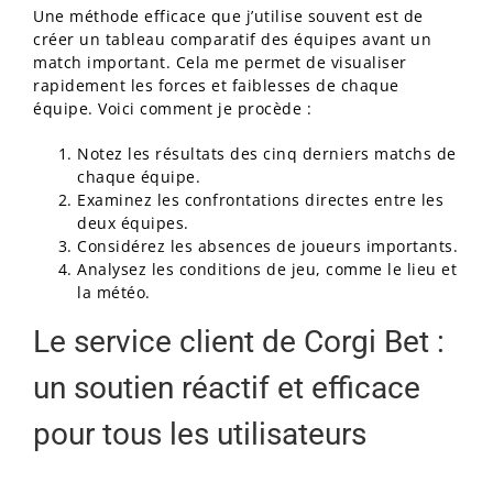
Une méthode efficace que j’utilise souvent est de
créer un tableau comparatif des équipes avant un
match important. Cela me permet de visualiser
rapidement les forces et faiblesses de chaque
équipe. Voici comment je procède :
Notez les résultats des cinq derniers matchs de
chaque équipe.
Examinez les confrontations directes entre les
deux équipes.
Considérez les absences de joueurs importants.
Analysez les conditions de jeu, comme le lieu et
la météo.
Le service client de Corgi Bet :
un soutien réactif et efficace
pour tous les utilisateurs