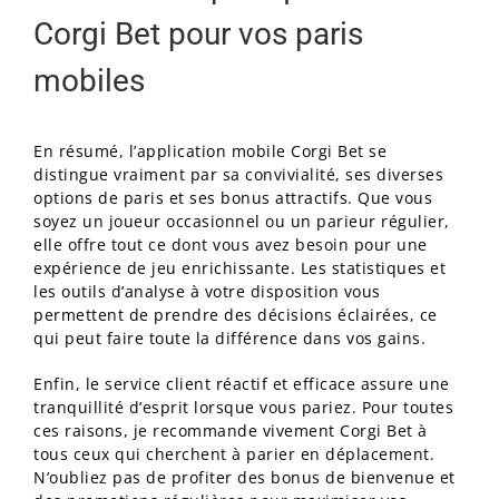
Corgi Bet pour vos paris
mobiles
En résumé, l’application mobile Corgi Bet se
distingue vraiment par sa convivialité, ses diverses
options de paris et ses bonus attractifs. Que vous
soyez un joueur occasionnel ou un parieur régulier,
elle offre tout ce dont vous avez besoin pour une
expérience de jeu enrichissante. Les statistiques et
les outils d’analyse à votre disposition vous
permettent de prendre des décisions éclairées, ce
qui peut faire toute la différence dans vos gains.
Enfin, le service client réactif et efficace assure une
tranquillité d’esprit lorsque vous pariez. Pour toutes
ces raisons, je recommande vivement Corgi Bet à
tous ceux qui cherchent à parier en déplacement.
N’oubliez pas de profiter des bonus de bienvenue et