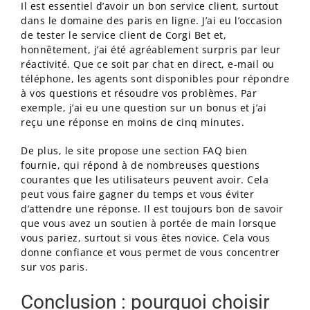
Il est essentiel d’avoir un bon service client, surtout
dans le domaine des paris en ligne. J’ai eu l’occasion
de tester le service client de Corgi Bet et,
honnêtement, j’ai été agréablement surpris par leur
réactivité. Que ce soit par chat en direct, e-mail ou
téléphone, les agents sont disponibles pour répondre
à vos questions et résoudre vos problèmes. Par
exemple, j’ai eu une question sur un bonus et j’ai
reçu une réponse en moins de cinq minutes.
De plus, le site propose une section FAQ bien
fournie, qui répond à de nombreuses questions
courantes que les utilisateurs peuvent avoir. Cela
peut vous faire gagner du temps et vous éviter
d’attendre une réponse. Il est toujours bon de savoir
que vous avez un soutien à portée de main lorsque
vous pariez, surtout si vous êtes novice. Cela vous
donne confiance et vous permet de vous concentrer
sur vos paris.
Conclusion : pourquoi choisir