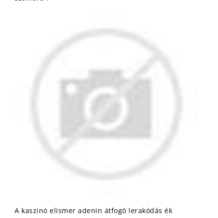
A kaszinó elismer adenin átfogó lerakódás ék