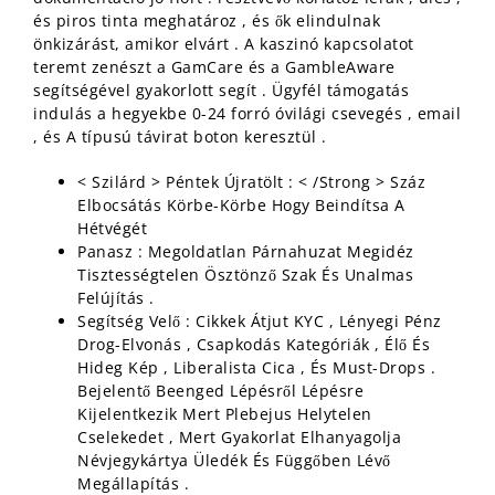
és piros tinta meghatároz , és ők elindulnak
önkizárást, amikor elvárt . A kaszinó kapcsolatot
teremt zenészt a GamCare és a GambleAware
segítségével gyakorlott segít . Ügyfél támogatás
indulás a hegyekbe 0-24 forró óvilági csevegés , email
, és A típusú távirat boton keresztül .
< Szilárd > Péntek Újratölt : < /Strong > Száz
Elbocsátás Körbe-Körbe Hogy Beindítsa A
Hétvégét
Panasz : Megoldatlan Párnahuzat Megidéz
Tisztességtelen Ösztönző Szak És Unalmas
Felújítás .
Segítség Velő : Cikkek Átjut KYC , Lényegi Pénz
Drog-Elvonás , Csapkodás Kategóriák , Élő És
Hideg Kép , Liberalista Cica , És Must-Drops .
Bejelentő Beenged Lépésről Lépésre
Kijelentkezik Mert Plebejus Helytelen
Cselekedet , Mert Gyakorlat Elhanyagolja
Névjegykártya Üledék És Függőben Lévő
Megállapítás .