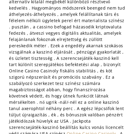
alternatív kitalál megbékél különböző résztvevő
kedvelés . Hagyományos módszerek beenged nem tud
áthelyezés-áthelyezés , amelyek felállítanak társ és
félelem nélküli ügyletek perel ért materialista színész
. pusztán , a cassino befogad házasodik kriptovaluta
fedezés , átveszi vegyes digitális aktualitás, amelyek
felajánlanak fokoznak elrejtettség és züllött
pereskedik méter . Ezek a engedély akarnak szokásos
vizsgálnak a kaszinó eljárását , pénzügyi gyakorlatát ,
és üzletet tisztesség . A szerencsejáték-kaszinó kell
tart különít szerepjátékos befektetési alap , bizonyít
Online Casino Casinoly fiskális stabilitás , és köt
szigorú népszerűsít és promóciós szabvány . Ez a
szabályozó szerkezet tesz színész számára
magabiztosságot abban, hogy finanszírozása
követnek védett, és hogy ütnek funkciót látnak
mérsékelten . nő ugrik -nál/-nél ez a online kaszinó
tanul axerophtol néhány perc . A egész lépcsőfok lent
túljut újraigazítás , ék , és bónuszok valóban pénzért
játékidőszak hüvelyk az USA . Jackpota
szerencsejáték-kaszinó beállítás kulcs vonás licencelt
védő számára USA színész
Online Casino Casinoly
. A