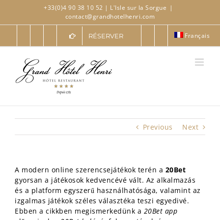
Skip
+33(0)4 90 38 10 52
| L'Isle sur la Sorgue
|
to
contact@grandhotelhenri.com
content
Français
RÉSERVER
Previous
Next
A modern online szerencsejátékok terén a
20Bet
gyorsan a játékosok kedvencévé vált. Az alkalmazás
és a platform egyszerű használhatósága, valamint az
izgalmas játékok széles választéka teszi egyedivé.
Ebben a cikkben megismerkedünk a
20Bet app