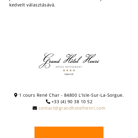
kedvelt választásává.
1 cours René Char - 84800 L'Isle-Sur-La-Sorgue.
+33 (4) 90 38 10 52
contact@grandhotelhenri.com