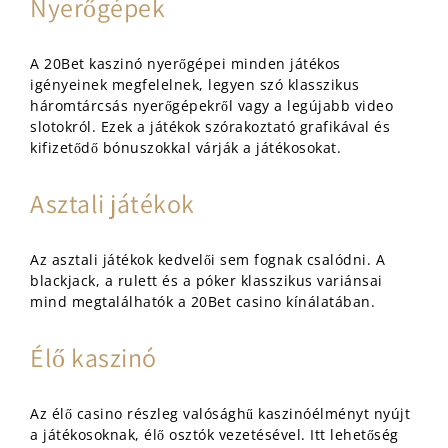
Nyerőgépek
A 20Bet kaszinó nyerőgépei minden játékos
igényeinek megfelelnek, legyen szó klasszikus
háromtárcsás nyerőgépekről vagy a legújabb video
slotokról. Ezek a játékok szórakoztató grafikával és
kifizetődő bónuszokkal várják a játékosokat.
Asztali játékok
Az asztali játékok kedvelői sem fognak csalódni. A
blackjack, a rulett és a póker klasszikus variánsai
mind megtalálhatók a 20Bet casino kínálatában.
Élő kaszinó
Az élő casino részleg valósághű kaszinóélményt nyújt
a játékosoknak, élő osztók vezetésével. Itt lehetőség