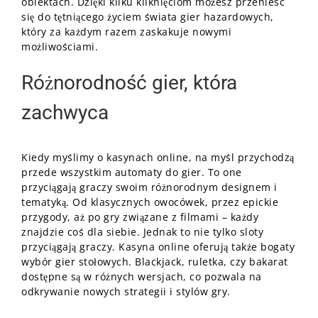
obiektach. Dzięki kilku kliknięciom możesz przenieść
się do tętniącego życiem świata gier hazardowych,
który za każdym razem zaskakuje nowymi
możliwościami.
Różnorodność gier, która
zachwyca
Kiedy myślimy o kasynach online, na myśl przychodzą
przede wszystkim automaty do gier. To one
przyciągają graczy swoim różnorodnym designem i
tematyką. Od klasycznych owocówek, przez epickie
przygody, aż po gry związane z filmami – każdy
znajdzie coś dla siebie. Jednak to nie tylko sloty
przyciągają graczy. Kasyna online oferują także bogaty
wybór gier stołowych. Blackjack, ruletka, czy bakarat
dostępne są w różnych wersjach, co pozwala na
odkrywanie nowych strategii i stylów gry.