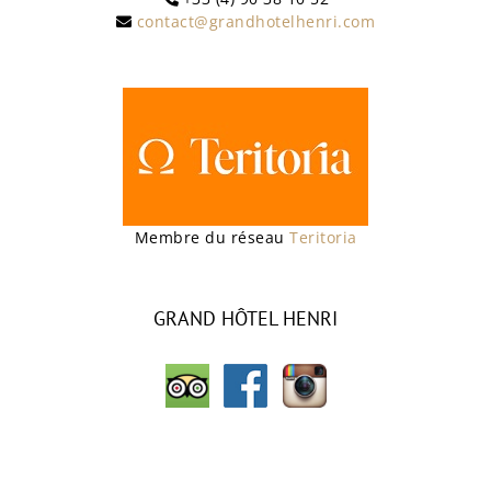
contact@grandhotelhenri.com
Membre du réseau
Teritoria
GRAND HÔTEL HENRI