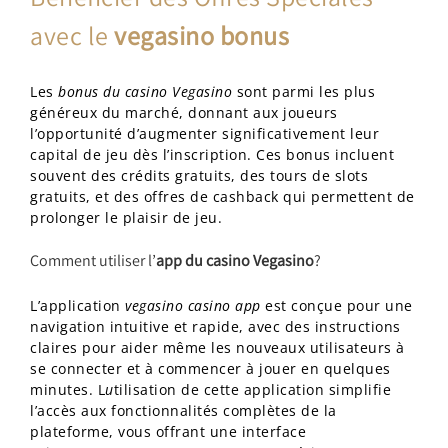
avec le
vegasino bonus
Les
bonus du casino Vegasino
sont parmi les plus
généreux du marché, donnant aux joueurs
l’opportunité d’augmenter significativement leur
capital de jeu dès l’inscription. Ces bonus incluent
souvent des crédits gratuits, des tours de slots
gratuits, et des offres de cashback qui permettent de
prolonger le plaisir de jeu.
Comment utiliser l’
app du casino Vegasino
?
L’application
vegasino casino app
est conçue pour une
navigation intuitive et rapide, avec des instructions
claires pour aider même les nouveaux utilisateurs à
se connecter et à commencer à jouer en quelques
minutes. L
u
tilisation de cette application simplifie
l’accès aux fonctionnalités complètes de la
plateforme, vous offrant une interface