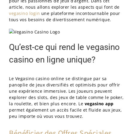
pour les passionnés de jeux d’argent. Dans cet
article, nous allons explorer les aspects qui font de
vegasino login
une plateforme incontournable pour
tous vos besoins de divertissement numérique.
Qu’est-ce qui rend le
vegasino
casino en ligne
unique?
Le Vegasino casino online se distingue par sa
panoplie de jeux diversifiés et optimisés pour offrir
une expérience immersive. Les joueurs peuvent
explorer des slots, des jeux de table comme le poker,
la roulette, et bien plus encore. Le
vegasino app
permet également un accès facile et fluide aux jeux,
peu importe où vous vous trouvez.
Bénéficier des Offres Spéciales