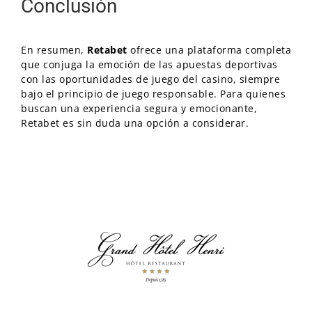
Conclusión
En resumen,
Retabet
ofrece una plataforma completa
que conjuga la emoción de las apuestas deportivas
con las oportunidades de juego del casino, siempre
bajo el principio de juego responsable. Para quienes
buscan una experiencia segura y emocionante,
Retabet es sin duda una opción a considerar.