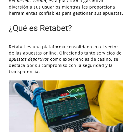
del
Retabet casino
, esta plataforma garantiza
diversión a sus usuarios mientras les proporciona
herramientas confiables para gestionar sus apuestas.
¿Qué es Retabet?
Retabet es una plataforma consolidada en el sector
de las apuestas online. Ofreciendo tanto servicios de
apuestas deportivas
como experiencias de casino, se
destaca por su compromiso con la seguridad y la
transparencia.