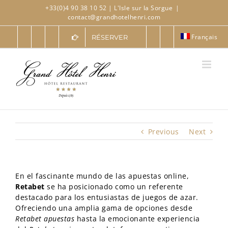
Skip
+33(0)4 90 38 10 52
| L'Isle sur la Sorgue
|
to
contact@grandhotelhenri.com
content
Français
RÉSERVER
Previous
Next
En el fascinante mundo de las apuestas online,
Retabet
se ha posicionado como un referente
destacado para los entusiastas de juegos de azar.
Ofreciendo una amplia gama de opciones desde
Retabet apuestas
hasta la emocionante experiencia