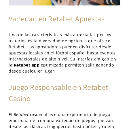
Variedad en Retabet Apuestas
Una de las características más apreciadas por los
usuarios es la diversidad de opciones que ofrece
Retabet. Los apostadores pueden disfrutar desde
apuestas locales en el fútbol español hasta eventos
internacionales de alto nivel. Su interfaz amigable y
la
Retabet app
optimizada permiten salir ganando
desde cualquier lugar.
Juego Responsable en Retabet
Casino
El
Retabet casino
ofrece una experiencia de juego
emocionante, con una variedad de juegos que van
desde las clásicas tragaperras hasta póker y ruleta,