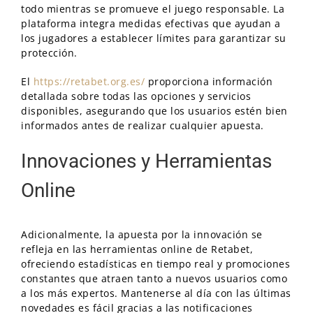
todo mientras se promueve el juego responsable. La
plataforma integra medidas efectivas que ayudan a
los jugadores a establecer límites para garantizar su
protección.
El
https://retabet.org.es/
proporciona información
detallada sobre todas las opciones y servicios
disponibles, asegurando que los usuarios estén bien
informados antes de realizar cualquier apuesta.
Innovaciones y Herramientas
Online
Adicionalmente, la apuesta por la innovación se
refleja en las herramientas online de Retabet,
ofreciendo estadísticas en tiempo real y promociones
constantes que atraen tanto a nuevos usuarios como
a los más expertos. Mantenerse al día con las últimas
novedades es fácil gracias a las notificaciones