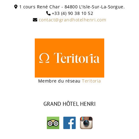
1 cours René Char - 84800 L'Isle-Sur-La-Sorgue.
+33 (4) 90 38 10 52
contact@grandhotelhenri.com
Membre du réseau
Teritoria
GRAND HÔTEL HENRI